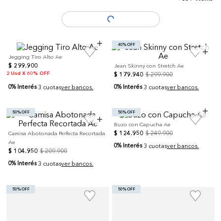
Mostrar Anteriores
40% OFF
Jegging Tiro Alto Ae
$
299
.
900
Jean Skinny con Stretch Ae
2 Und X 60% OFF
$
179
.
940
$
299
.
900
0% Interés
0% Interés
3 cuotas
ver bancos.
3 cuotas
ver bancos.
50% OFF
50% OFF
Buzo con Capucha Ae
$
124
.
950
$
249
.
900
Camisa Abotonada Perfecta Recortada
Ae
0% Interés
3 cuotas
ver bancos.
$
104
.
950
$
209
.
900
0% Interés
3 cuotas
ver bancos.
50% OFF
50% OFF