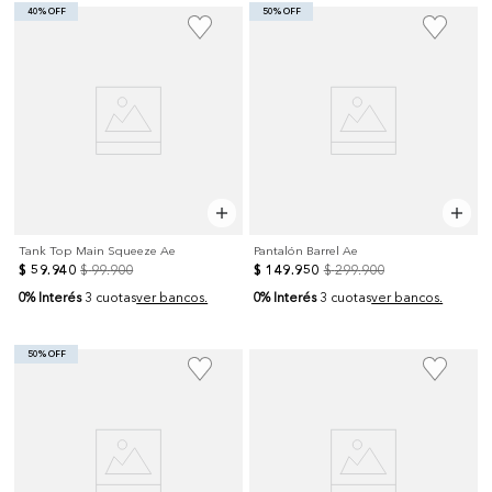
40% OFF
50% OFF
Tank Top Main Squeeze Ae
Pantalón Barrel Ae
$
59
.
940
$
99
.
900
$
149
.
950
$
299
.
900
0% Interés
0% Interés
3 cuotas
ver bancos.
3 cuotas
ver bancos.
50% OFF