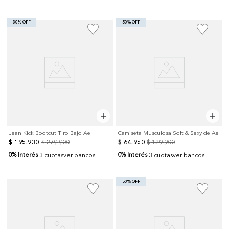
30% OFF
50% OFF
Jean Kick Bootcut Tiro Bajo Ae
Camiseta Musculosa Soft & Sexy de Ae
$
195
.
930
$
279
.
900
$
64
.
950
$
129
.
900
0% Interés
0% Interés
3 cuotas
ver bancos.
3 cuotas
ver bancos.
50% OFF