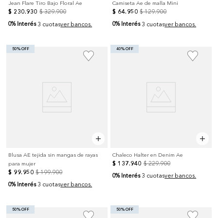
Jean Flare Tiro Bajo Floral Ae
Camiseta Ae de malla Mini
$
230
.
930
$
329
.
900
$
64
.
950
$
129
.
900
0% Interés
0% Interés
3 cuotas
ver bancos.
3 cuotas
ver bancos.
50% OFF
40% OFF
Blusa AE tejida sin mangas de rayas
Chaleco Halter en Denim Ae
$
137
.
940
$
229
.
900
para mujer
$
99
.
950
$
199
.
900
0% Interés
3 cuotas
ver bancos.
0% Interés
3 cuotas
ver bancos.
50% OFF
50% OFF