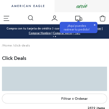
×
¡Aquí puedes
Compra con tu tarjeta de crédito 3 cuotas 0% interés |
Comprar Mujer
|
rastrear tu pedido!
Comprar Hombre
|
Comprar Aerie
|
T&C
/Home
/
click-deals
Click Deals
Filtrar + Ordenar
2839