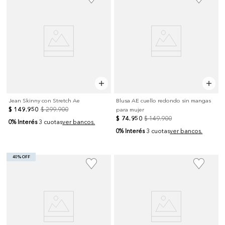
Jean Skinny con Stretch Ae
Blusa AE cuello redondo sin mangas
$
149
.
950
$
299
.
900
para mujer
$
74
.
950
$
149
.
900
0% Interés
3 cuotas
ver bancos.
0% Interés
3 cuotas
ver bancos.
40% OFF