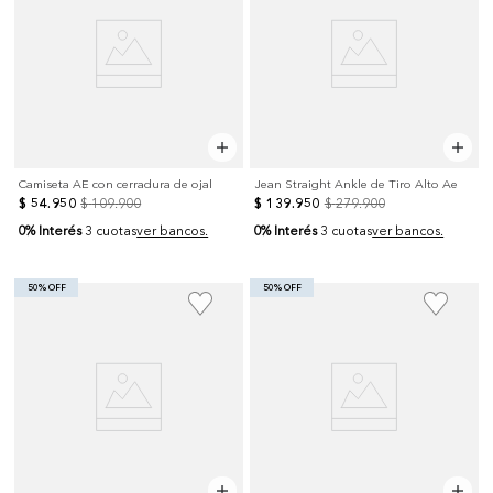
Camiseta AE con cerradura de ojal
Jean Straight Ankle de Tiro Alto Ae
$
54
.
950
$
109
.
900
$
139
.
950
$
279
.
900
0% Interés
0% Interés
3 cuotas
ver bancos.
3 cuotas
ver bancos.
50% OFF
50% OFF