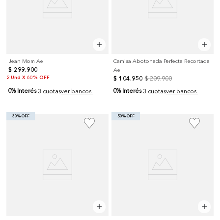
Jean Mom Ae
Camisa Abotonada Perfecta Recortada
$
299
.
900
Ae
2 Und X 60% OFF
$
104
.
950
$
209
.
900
0% Interés
0% Interés
3 cuotas
ver bancos.
3 cuotas
ver bancos.
30% OFF
50% OFF