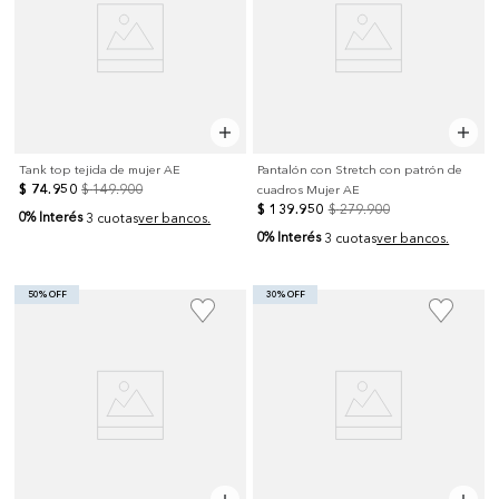
Tank top tejida de mujer AE
Pantalón con Stretch con patrón de
$
74
.
950
$
149
.
900
cuadros Mujer AE
$
139
.
950
$
279
.
900
0% Interés
3 cuotas
ver bancos.
0% Interés
3 cuotas
ver bancos.
50% OFF
30% OFF