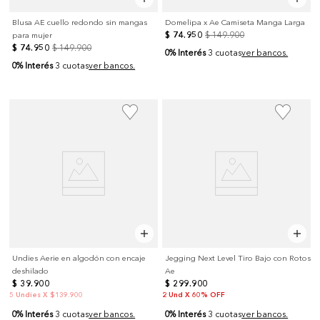
Blusa AE cuello redondo sin mangas
Domelipa x Ae Camiseta Manga Larga
$
74
.
950
$
149
.
900
para mujer
$
74
.
950
$
149
.
900
0% Interés
3 cuotas
ver bancos.
0% Interés
3 cuotas
ver bancos.
Undies Aerie en algodón con encaje
Jegging Next Level Tiro Bajo con Rotos
deshilado
Ae
$
39
.
900
$
299
.
900
5 Undies X $139.900
2 Und X 60% OFF
0% Interés
0% Interés
3 cuotas
ver bancos.
3 cuotas
ver bancos.