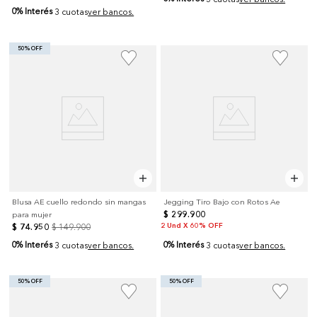
0% Interés
3 cuotas
ver bancos.
50% OFF
Blusa AE cuello redondo sin mangas
Jegging Tiro Bajo con Rotos Ae
$
299
.
900
para mujer
2 Und X 60% OFF
$
74
.
950
$
149
.
900
0% Interés
0% Interés
3 cuotas
ver bancos.
3 cuotas
ver bancos.
50% OFF
50% OFF