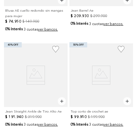
Blusa AE cuello redondo sin mangas
Jean Barrel Ae
$
209
.
930
$
299
.
900
para mujer
$
74
.
950
$
149
.
900
0% Interés
3 cuotas
ver bancos.
0% Interés
3 cuotas
ver bancos.
40% OFF
50% OFF
Jean Straight Ankle de Tiro Alto Ae
Top corto de crochet ae
$
191
.
940
$
319
.
900
$
99
.
950
$
199
.
900
0% Interés
0% Interés
3 cuotas
ver bancos.
3 cuotas
ver bancos.