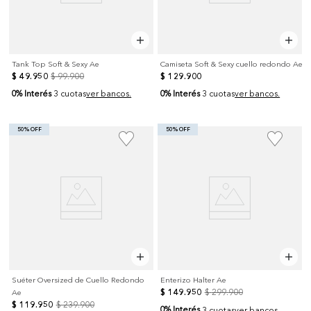
Tank Top Soft & Sexy Ae
Camiseta Soft & Sexy cuello redondo Ae
$
49
.
950
$
99
.
900
$
129
.
900
0% Interés
0% Interés
3 cuotas
ver bancos.
3 cuotas
ver bancos.
50% OFF
50% OFF
Suéter Oversized de Cuello Redondo
Enterizo Halter Ae
$
149
.
950
$
299
.
900
Ae
$
119
.
950
$
239
.
900
0% Interés
3 cuotas
ver bancos.