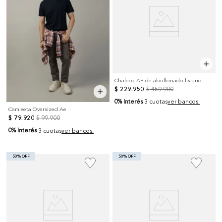
Chaleco AE de abullonado liviano
$
229
.
950
$
459
.
900
0% Interés
3 cuotas
ver bancos.
Camiseta Oversized Ae
$
79
.
920
$
99
.
900
0% Interés
3 cuotas
ver bancos.
50% OFF
50% OFF