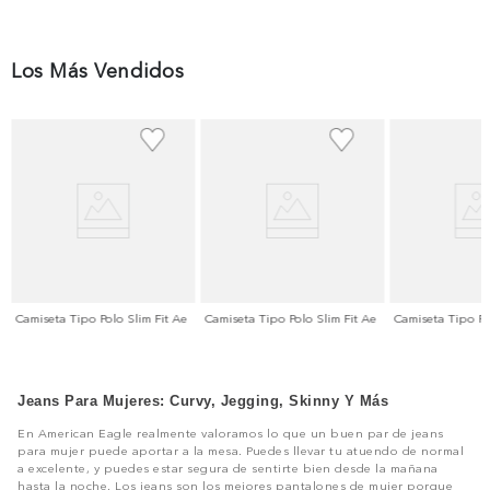
Los Más Vendidos
Camiseta Tipo Polo Slim Fit Ae
Camiseta Tipo Polo Slim Fit Ae
Camiseta Tipo Po
Jeans Para Mujeres: Curvy, Jegging, Skinny Y Más
En American Eagle realmente valoramos lo que un buen par de jeans
para mujer puede aportar a la mesa. Puedes llevar tu atuendo de normal
a excelente, y puedes estar segura de sentirte bien desde la mañana
hasta la noche. Los jeans son los mejores pantalones de mujer porque