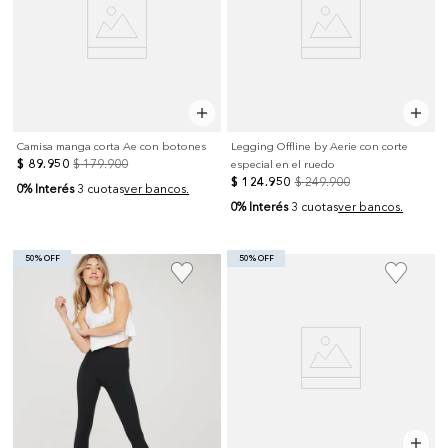
Camisa manga corta Ae con botones
Legging Offline by Aerie con corte
$
89
.
950
$
179
.
900
especial en el ruedo
$
124
.
950
$
249
.
900
0% Interés
3 cuotas
ver bancos.
0% Interés
3 cuotas
ver bancos.
50% OFF
50% OFF