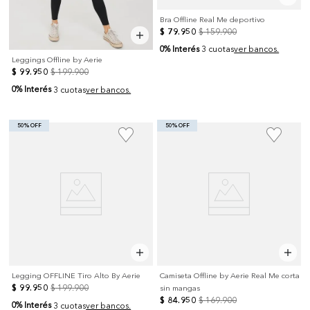
Bra Offline Real Me deportivo
$
79
.
950
$
159
.
900
0% Interés
3 cuotas
ver bancos.
Leggings Offline by Aerie
$
99
.
950
$
199
.
900
0% Interés
3 cuotas
ver bancos.
50% OFF
50% OFF
Legging OFFLINE Tiro Alto By Aerie
Camiseta Offline by Aerie Real Me corta
$
99
.
950
$
199
.
900
sin mangas
$
84
.
950
$
169
.
900
0% Interés
3 cuotas
ver bancos.