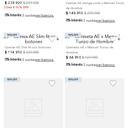
$
239
.
920
$
299
.
900
Camisa AE manga corta x Manuel Turizo
2 Und X 60% OFF
de Hombre
$
149
.
950
$
299
.
900
0% Interés
3 cuotas
ver bancos.
0% Interés
3 cuotas
ver bancos.
50% OFF
50% OFF
Camisa AE Slim fit con botones
Camiseta AE x Manuel Turizo de
$
114
.
950
$
229
.
900
Hombre
$
64
.
950
$
129
.
900
0% Interés
3 cuotas
ver bancos.
0% Interés
3 cuotas
ver bancos.
50% OFF
50% OFF