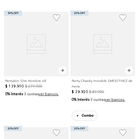
50% OFF
20% OFF
Pantalón Slim Hombre AE
Panty Cheeky Invisible SMOOTHEZ de
$
139
.
950
$
279
.
900
Aerie
$
39
.
920
$
49
.
900
0% Interés
3 cuotas
ver bancos.
0% Interés
3 cuotas
ver bancos.
Combo
20% OFF
20% OFF