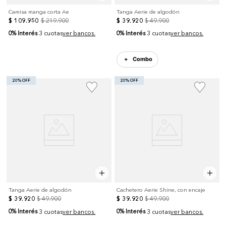
Camisa manga corta Ae
Tanga Aerie de algodón
$
109
.
950
$
219
.
900
$
39
.
920
$
49
.
900
0% Interés
0% Interés
3 cuotas
ver bancos.
3 cuotas
ver bancos.
Combo
20% OFF
20% OFF
Tanga Aerie de algodón
Cachetero Aerie Shine, con encaje
$
39
.
920
$
49
.
900
$
39
.
920
$
49
.
900
0% Interés
0% Interés
3 cuotas
ver bancos.
3 cuotas
ver bancos.