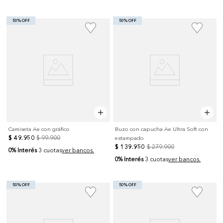
50% OFF
50% OFF
Camiseta Ae con gráfico
Buzo con capucha Ae Ultra Soft con
$
49
.
950
$
99
.
900
estampado
$
139
.
950
$
279
.
900
0% Interés
3 cuotas
ver bancos.
0% Interés
3 cuotas
ver bancos.
50% OFF
50% OFF