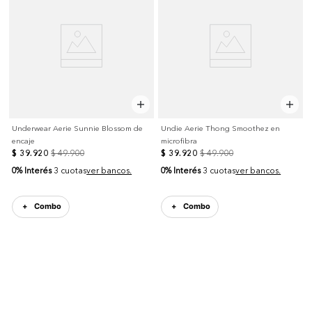
Underwear Aerie Sunnie Blossom de
Undie Aerie Thong Smoothez en
encaje
microfibra
$
39
.
920
$
49
.
900
$
39
.
920
$
49
.
900
0% Interés
0% Interés
3 cuotas
ver bancos.
3 cuotas
ver bancos.
Combo
Combo