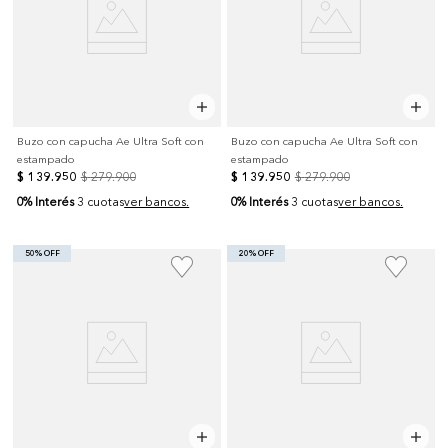
Buzo con capucha Ae Ultra Soft con
Buzo con capucha Ae Ultra Soft con
estampado
estampado
$
139
.
950
$
279
.
900
$
139
.
950
$
279
.
900
0% Interés
0% Interés
3 cuotas
ver bancos.
3 cuotas
ver bancos.
50% OFF
20% OFF