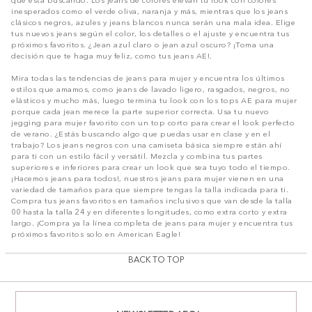
inesperados como el verde oliva, naranja y más, mientras que los jeans
clásicos negros, azules y jeans blancos nunca serán una mala idea. Elige
tus nuevos jeans según el color, los detalles o el ajuste y encuentra tus
próximos favoritos. ¿Jean azul claro o jean azul oscuro? ¡Toma una
decisión que te haga muy feliz, como tus jeans AE!.
Mira todas las tendencias de jeans para mujer y encuentra los últimos
estilos que amamos, como jeans de lavado ligero, rasgados, negros, no
elásticos y mucho más, luego termina tu look con los tops AE para mujer
porque cada jean merece la parte superior correcta. Usa tu nuevo
jegging para mujer favorito con un top corto para crear el look perfecto
de verano. ¿Estás buscando algo que puedas usar en clase y en el
trabajo? Los jeans negros con una camiseta básica siempre están ahí
para ti con un estilo fácil y versátil. Mezcla y combina tus partes
superiores e inferiores para crear un look que sea tuyo todo el tiempo.
¡Hacemos jeans para todos!, nuestros jeans para mujer vienen en una
variedad de tamaños para que siempre tengas la talla indicada para ti.
Compra tus jeans favoritos en tamaños inclusivos que van desde la talla
00 hasta la talla 24 y en diferentes longitudes, como extra corto y extra
largo. ¡Compra ya la línea completa de jeans para mujer y encuentra tus
próximos favoritos solo en American Eagle!
BACK TO TOP