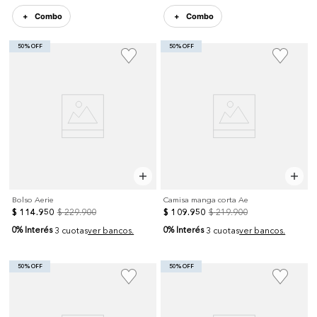
Combo
Combo
50% OFF
50% OFF
Bolso Aerie
Camisa manga corta Ae
$
114
.
950
$
229
.
900
$
109
.
950
$
219
.
900
0% Interés
0% Interés
3 cuotas
ver bancos.
3 cuotas
ver bancos.
50% OFF
50% OFF