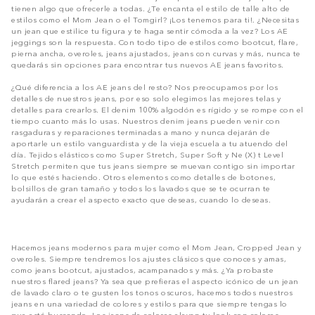
tienen algo que ofrecerle a todas. ¿Te encanta el estilo de talle alto de
estilos como el Mom Jean o el Tomgirl? ¡Los tenemos para ti!. ¿Necesitas
un jean que estilice tu figura y te haga sentir cómoda a la vez? Los AE
jeggings son la respuesta. Con todo tipo de estilos como bootcut, flare,
pierna ancha, overoles, jeans ajustados, jeans con curvas y más, nunca te
quedarás sin opciones para encontrar tus nuevos AE jeans favoritos.
¿Qué diferencia a los AE jeans del resto? Nos preocupamos por los
detalles de nuestros jeans, por eso solo elegimos las mejores telas y
detalles para crearlos. El denim 100% algodón es rígido y se rompe con el
tiempo cuanto más lo usas. Nuestros denim jeans pueden venir con
rasgaduras y reparaciones terminadas a mano y nunca dejarán de
aportarle un estilo vanguardista y de la vieja escuela a tu atuendo del
día. Tejidos elásticos como Super Stretch, Super Soft y Ne (X) t Level
Stretch permiten que tus jeans siempre se muevan contigo sin importar
lo que estés haciendo. Otros elementos como detalles de botones,
bolsillos de gran tamaño y todos los lavados que se te ocurran te
ayudarán a crear el aspecto exacto que deseas, cuando lo deseas.
Hacemos jeans modernos para mujer como el Mom Jean, Cropped Jean y
overoles. Siempre tendremos los ajustes clásicos que conoces y amas,
como jeans bootcut, ajustados, acampanados y más. ¿Ya probaste
nuestros flared jeans? Ya sea que prefieras el aspecto icónico de un jean
de lavado claro o te gusten los tonos oscuros, hacemos todos nuestros
jeans en una variedad de colores y estilos para que siempre tengas lo
que está buscando. Los jeans de colores elevan tu look con colores