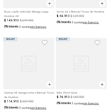
Buzo cuello redondo Manga Larga
Gorra AE x Manuel Turizo de Hombre
$
64
.
950
$
129
.
900
Hombre AE
$
149
.
950
$
299
.
900
0% Interés
3 cuotas
ver bancos.
0% Interés
3 cuotas
ver bancos.
50% OFF
50% OFF
Camisa AE manga corta x Manuel Turizo
Bike Short Aerie
$
74
.
950
$
149
.
900
de Hombre
$
114
.
950
$
229
.
900
0% Interés
3 cuotas
ver bancos.
0% Interés
3 cuotas
ver bancos.