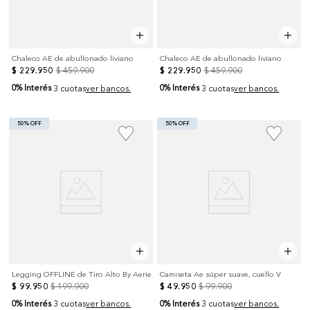
Chaleco AE de abullonado liviano
Chaleco AE de abullonado liviano
$
229
.
950
$
459
.
900
$
229
.
950
$
459
.
900
0% Interés
0% Interés
3 cuotas
ver bancos.
3 cuotas
ver bancos.
50% OFF
50% OFF
Legging OFFLINE de Tiro Alto By Aerie
Camiseta Ae súper suave, cuello V
$
99
.
950
$
199
.
900
$
49
.
950
$
99
.
900
0% Interés
0% Interés
3 cuotas
ver bancos.
3 cuotas
ver bancos.