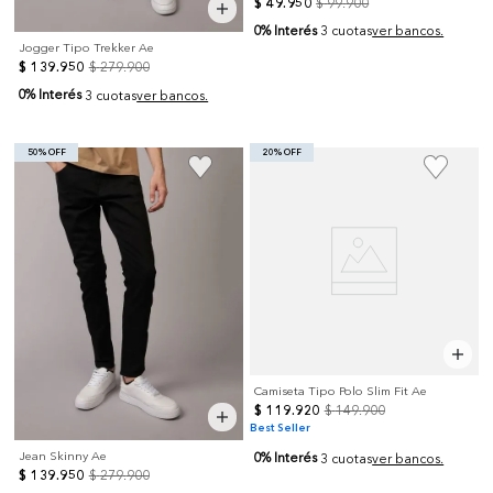
$
49
.
950
$
99
.
900
0% Interés
3 cuotas
ver bancos.
Jogger Tipo Trekker Ae
$
139
.
950
$
279
.
900
0% Interés
3 cuotas
ver bancos.
50% OFF
20% OFF
Camiseta Tipo Polo Slim Fit Ae
$
119
.
920
$
149
.
900
Best Seller
Jean Skinny Ae
0% Interés
3 cuotas
ver bancos.
$
139
.
950
$
279
.
900