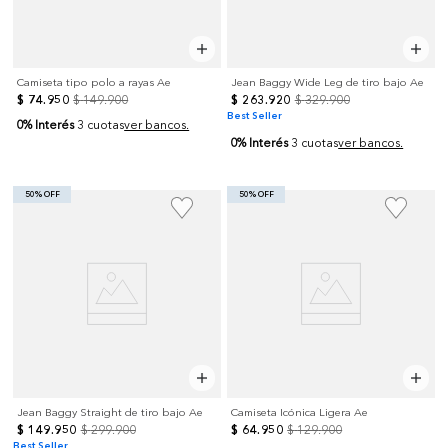
Camiseta tipo polo a rayas Ae
Jean Baggy Wide Leg de tiro bajo Ae
$
74
.
950
$
149
.
900
$
263
.
920
$
329
.
900
Best Seller
0% Interés
3 cuotas
ver bancos.
0% Interés
3 cuotas
ver bancos.
50% OFF
50% OFF
Jean Baggy Straight de tiro bajo Ae
Camiseta Icónica Ligera Ae
$
149
.
950
$
299
.
900
$
64
.
950
$
129
.
900
Best Seller