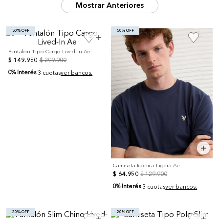
50% OFF
50% OFF
Pantalón Tipo Cargo Lived-In Ae
$
149
.
950
$
299
.
900
0% Interés
3 cuotas
ver bancos.
Camiseta Icónica Ligera Ae
$
64
.
950
$
129
.
900
0% Interés
3 cuotas
ver bancos.
20% OFF
20% OFF