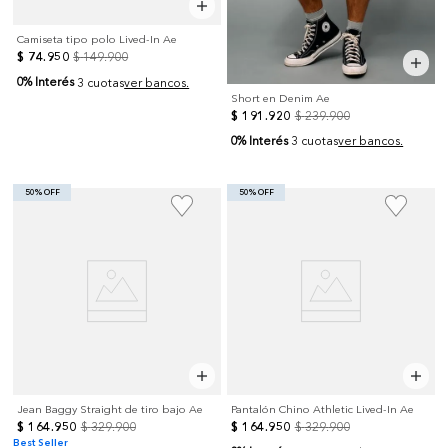
Camiseta tipo polo Lived-In Ae
$
74
.
950
$
149
.
900
0% Interés
3 cuotas
ver bancos.
Short en Denim Ae
$
191
.
920
$
239
.
900
0% Interés
3 cuotas
ver bancos.
50% OFF
50% OFF
Jean Baggy Straight de tiro bajo Ae
Pantalón Chino Athletic Lived-In Ae
$
164
.
950
$
329
.
900
$
164
.
950
$
329
.
900
Best Seller