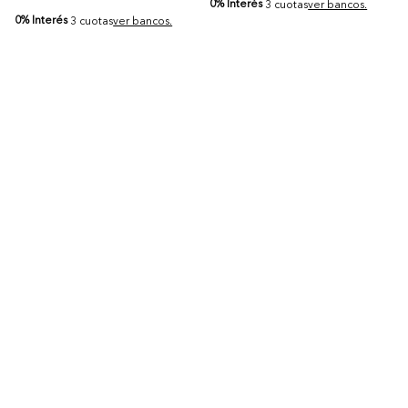
0% Interés
3 cuotas
ver bancos.
0% Interés
3 cuotas
ver bancos.