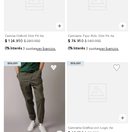
Camisa Oxford Slim Fit Ae
Camiseta Tipo Polo Slim Fit Ae
$
124
.
950
$
249
.
900
$
74
.
950
$
149
.
900
0% Interés
0% Interés
3 cuotas
ver bancos.
3 cuotas
ver bancos.
50% OFF
50% OFF
Camiseta Gráfica con Logo Ae