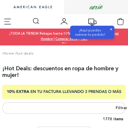
×
¡Aquí puedes
¡TODA LA TIENDA! Rebajas hasta 50% OFF |
Comprar Mujer
|
Comprar
rastrear tu pedido!
Hombre
|
Comprar Aerie
|
T&C
/Home
/
hot-deals
¡Hot Deals: descuentos en ropa de hombre y
mujer!
Filtra
1778