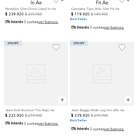
Pantalón Slim Chino Lived-In Ae
Camiseta Tipo Polo Slim Fit Ae
$
239
.
920
$
299
.
900
$
119
.
920
$
149
.
900
Best Seller
0% Interés
3 cuotas
ver bancos.
0% Interés
3 cuotas
ver bancos.
20% OFF
20% OFF
Jean Kick Bootcut Tiro Bajo Ae
Jean Baggy Wide Leg tiro alto Ae
$
223
.
920
$
279
.
900
$
239
.
920
$
299
.
900
Best Seller
0% Interés
3 cuotas
ver bancos.
0% Interés
3 cuotas
ver bancos.