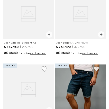
Jean Original Straight Ae
Jean Baggy A-Line Fit Ae
$
149
.
950
$
299
.
900
$
263
.
920
$
329
.
900
0% Interés
0% Interés
3 cuotas
ver bancos.
3 cuotas
ver bancos.
50% OFF
20% OFF