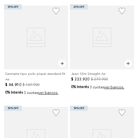
50% OFF
20% OFF
Camiseta tipo polo piqué standard fit
Jean Slim Straight Ae
$
223
.
920
$
279
.
900
Ae
$
84
.
950
$
169
.
900
0% Interés
3 cuotas
ver bancos.
0% Interés
3 cuotas
ver bancos.
50% OFF
50% OFF