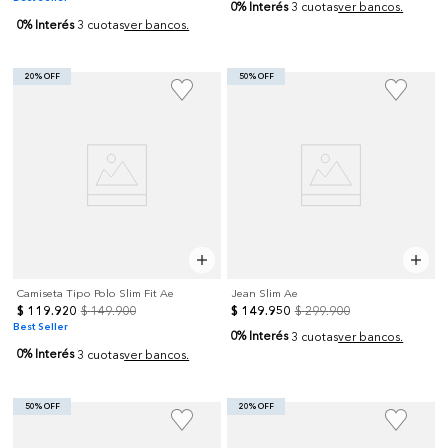
0% Interés
3 cuotas
ver bancos.
0% Interés
3 cuotas
ver bancos.
20% OFF
50% OFF
Camiseta Tipo Polo Slim Fit Ae
Jean Slim Ae
$
119
.
920
$
149
.
900
$
149
.
950
$
299
.
900
Best Seller
0% Interés
3 cuotas
ver bancos.
0% Interés
3 cuotas
ver bancos.
50% OFF
20% OFF