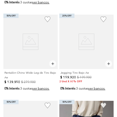
0% Interés
3 cuotas
ver bancos.
50% OFF
20% OFF
Pantalón Chino Wide-Leg de Tiro Bajo
Jegging Tiro Bajo Ae
$
159
.
920
$
199
.
900
Ae
2 Und X 60% OFF
$
139
.
950
$
279
.
900
0% Interés
0% Interés
3 cuotas
ver bancos.
3 cuotas
ver bancos.
50% OFF
50% OFF