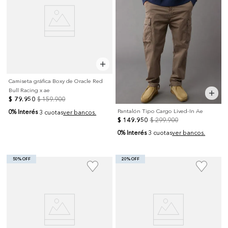
Camiseta gráfica Boxy de Oracle Red
Bull Racing x ae
$
79
.
950
$
159
.
900
Pantalón Tipo Cargo Lived-In Ae
0% Interés
3 cuotas
ver bancos.
$
149
.
950
$
299
.
900
0% Interés
3 cuotas
ver bancos.
50% OFF
20% OFF