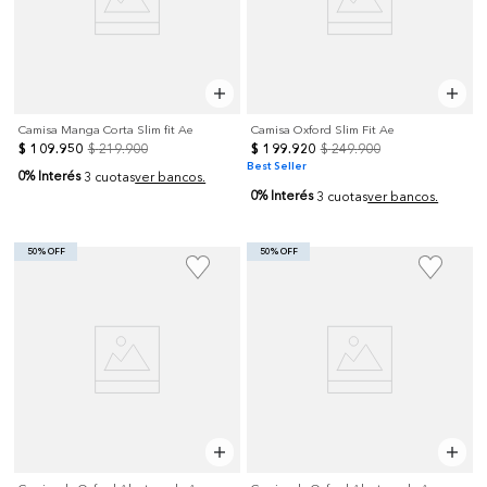
Camisa Manga Corta Slim fit Ae
Camisa Oxford Slim Fit Ae
$
109
.
950
$
219
.
900
$
199
.
920
$
249
.
900
Best Seller
0% Interés
3 cuotas
ver bancos.
0% Interés
3 cuotas
ver bancos.
50% OFF
50% OFF