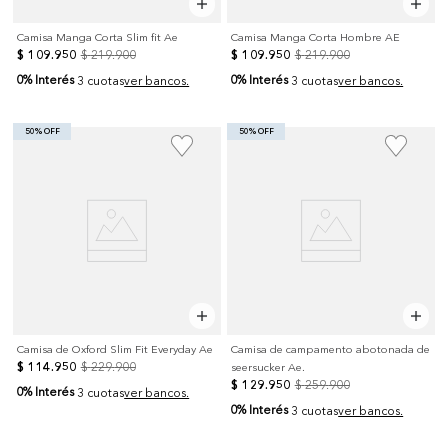
Camisa Manga Corta Slim fit Ae
Camisa Manga Corta Hombre AE
$
109
.
950
$
219
.
900
$
109
.
950
$
219
.
900
0% Interés
0% Interés
3 cuotas
ver bancos.
3 cuotas
ver bancos.
50% OFF
50% OFF
Camisa de Oxford Slim Fit Everyday Ae
Camisa de campamento abotonada de
$
114
.
950
$
229
.
900
seersucker Ae.
$
129
.
950
$
259
.
900
0% Interés
3 cuotas
ver bancos.
0% Interés
3 cuotas
ver bancos.