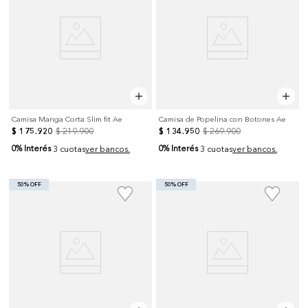
Camisa Manga Corta Slim fit Ae
Camisa de Popelina con Botones Ae
$
175
.
920
$
219
.
900
$
134
.
950
$
269
.
900
0% Interés
0% Interés
3 cuotas
ver bancos.
3 cuotas
ver bancos.
50% OFF
50% OFF