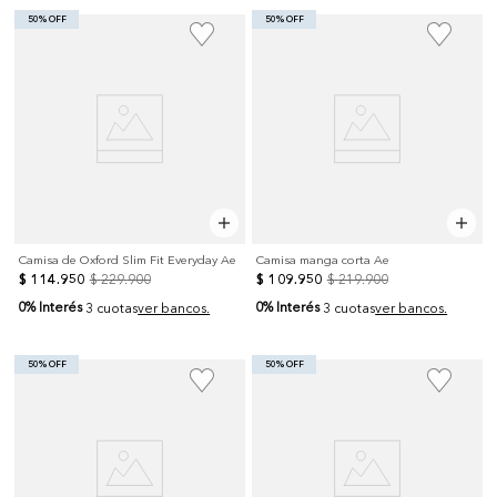
50% OFF
50% OFF
Camisa de Oxford Slim Fit Everyday Ae
Camisa manga corta Ae
$
114
.
950
$
229
.
900
$
109
.
950
$
219
.
900
0% Interés
0% Interés
3 cuotas
ver bancos.
3 cuotas
ver bancos.
50% OFF
50% OFF