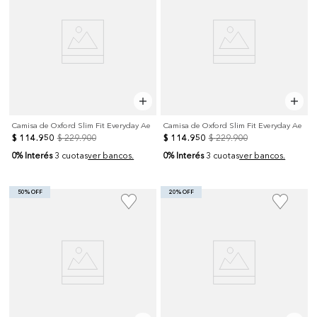
Camisa de Oxford Slim Fit Everyday Ae
Camisa de Oxford Slim Fit Everyday Ae
$
114
.
950
$
229
.
900
$
114
.
950
$
229
.
900
0% Interés
0% Interés
3 cuotas
ver bancos.
3 cuotas
ver bancos.
50% OFF
20% OFF