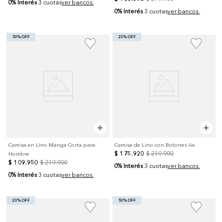
0% Interés
3 cuotas
ver bancos.
0% Interés
3 cuotas
ver bancos.
50% OFF
20% OFF
Camisa en Lino Manga Corta para
Camisa de Lino con Botones Ae
$
175
.
920
$
219
.
900
Hombre
$
109
.
950
$
219
.
900
0% Interés
3 cuotas
ver bancos.
0% Interés
3 cuotas
ver bancos.
20% OFF
50% OFF