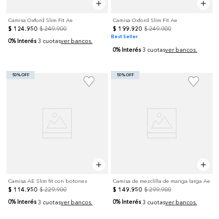
Camisa Oxford Slim Fit Ae
Camisa Oxford Slim Fit Ae
$
124
.
950
$
249
.
900
$
199
.
920
$
249
.
900
Best Seller
0% Interés
3 cuotas
ver bancos.
0% Interés
3 cuotas
ver bancos.
50% OFF
50% OFF
Camisa AE Slim fit con botones
Camisa de mezclilla de manga larga Ae
$
114
.
950
$
229
.
900
$
149
.
950
$
299
.
900
0% Interés
0% Interés
3 cuotas
ver bancos.
3 cuotas
ver bancos.