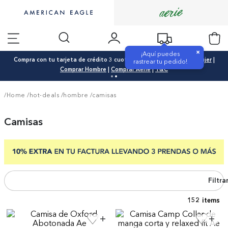
×
¡Aquí puedes
Compra con tu tarjeta de crédito 3 cuotas 0% interés |
Comprar Mujer
|
rastrear tu pedido!
Comprar Hombre
|
Comprar Aerie
|
T&C
/Home
/
hot-deals
/
hombre
/
camisas
Camisas
Filtra
152