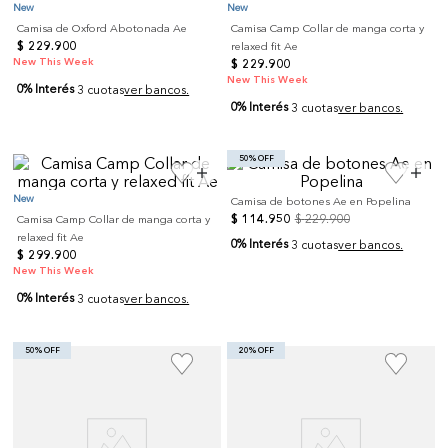
New
New
Camisa de Oxford Abotonada Ae
Camisa Camp Collar de manga corta y
$
229
.
900
relaxed fit Ae
New This Week
$
229
.
900
New This Week
0% Interés
3 cuotas
ver bancos.
0% Interés
3 cuotas
ver bancos.
50% OFF
New
Camisa de botones Ae en Popelina
$
114
.
950
$
229
.
900
Camisa Camp Collar de manga corta y
relaxed fit Ae
0% Interés
3 cuotas
ver bancos.
$
299
.
900
New This Week
0% Interés
3 cuotas
ver bancos.
50% OFF
20% OFF