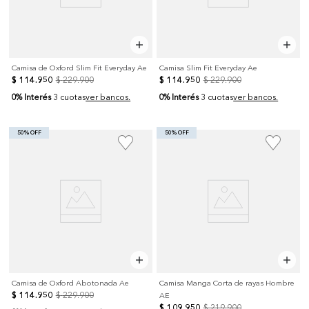
Camisa de Oxford Slim Fit Everyday Ae
Camisa Slim Fit Everyday Ae
$
114
.
950
$
229
.
900
$
114
.
950
$
229
.
900
0% Interés
0% Interés
3 cuotas
ver bancos.
3 cuotas
ver bancos.
50% OFF
50% OFF
Camisa de Oxford Abotonada Ae
Camisa Manga Corta de rayas Hombre
$
114
.
950
$
229
.
900
AE
$
109
.
950
$
219
.
900