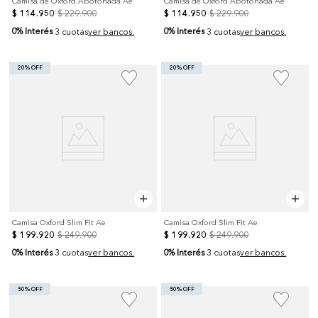
Camisa de Oxford Abotonada Ae
Camisa de Oxford Abotonada Ae
$
114
.
950
$
229
.
900
$
114
.
950
$
229
.
900
0% Interés
0% Interés
3 cuotas
ver bancos.
3 cuotas
ver bancos.
20% OFF
20% OFF
Camisa Oxford Slim Fit Ae
Camisa Oxford Slim Fit Ae
$
199
.
920
$
249
.
900
$
199
.
920
$
249
.
900
0% Interés
0% Interés
3 cuotas
ver bancos.
3 cuotas
ver bancos.
50% OFF
50% OFF