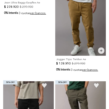
Jean Ultra Baggy Easyflex Ae
$
239
.
920
$
299
.
900
0% Interés
3 cuotas
ver bancos.
Jogger Tipo Trekker Ae
$
139
.
950
$
279
.
900
0% Interés
3 cuotas
ver bancos.
50% OFF
50% OFF