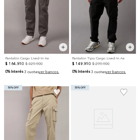
Pantalón Cargo Lived-In Ae
Pantalón Tipo Cargo Lived-In Ae
$
164
.
950
$
329
.
900
$
149
.
950
$
299
.
900
0% Interés
0% Interés
3 cuotas
ver bancos.
3 cuotas
ver bancos.
50% OFF
50% OFF