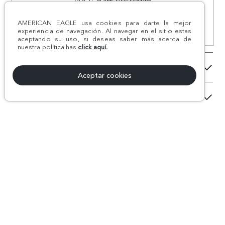
Y RECIBE UN REGALO ESPECIAL
AMERICAN EAGLE usa cookies para darte la mejor
experiencia de navegación. Al navegar en el sitio estas
SUSCRIBIRSE
aceptando su uso, si deseas saber más acerca de
nuestra política has
click aquí.
¿NECESITAS AYUDA?
Aceptar cookies
TÉRMINOS Y CONDICIONES
NUESTRA MARCA
TÉRMINOS LEGALES
METODOS DE PAGO
Llámanos: 01 8000 18 56 12