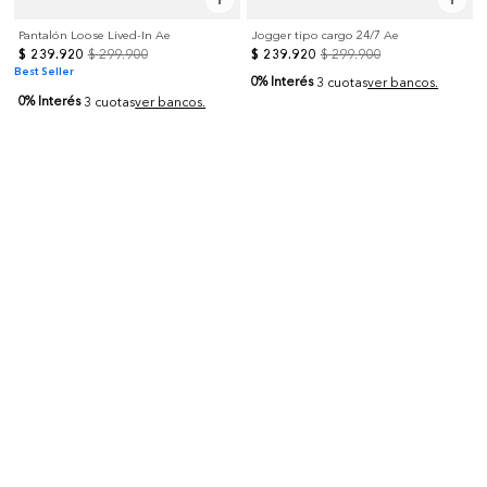
Pantalón Loose Lived-In Ae
Jogger tipo cargo 24/7 Ae
$
239
.
920
$
299
.
900
$
239
.
920
$
299
.
900
Best Seller
0% Interés
3 cuotas
ver bancos.
0% Interés
3 cuotas
ver bancos.