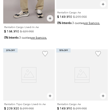
Pantalón Cargo Ae
$
149
.
950
$
299
.
900
0% Interés
3 cuotas
ver bancos.
Pantalón Cargo Lived-In Ae
$
164
.
950
$
329
.
900
0% Interés
3 cuotas
ver bancos.
20% OFF
50% OFF
Pantalón Tipo Cargo Lived-In Ae
Pantalón Cargo Ae
$
239
.
920
$
299
.
900
$
149
.
950
$
299
.
900