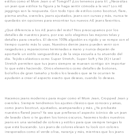
estilos como el Mom Jean o el Tomgirl? ¡Los tenemos para ti!. ¿Necesitas
un jean que estilice tu figura y te haga sentir cómoda a la vez? Los AE
jeggings son la respuesta. Con todo tipo de estilos como bootcut, flare,
pierna ancha, overoles, jeans ajustados, jeans con curvas y más, nunca te
quedarás sin opciones para encontrar tus nuevos AE jeans favoritos.
¿Qué diferencia a los AE jeans del resto? Nos preocupamos por los
detalles de nuestros jeans, por eso solo elegimos las mejores telas y
detalles para crearlos. El denim 100% algodón es rígido y se rompe con el
tiempo cuanto más lo usas. Nuestros denim jeans pueden venir con
rasgaduras y reparaciones terminadas a mano y nunca dejarán de
aportarle un estilo vanguardista y de la vieja escuela a tu atuendo del
día. Tejidos elásticos como Super Stretch, Super Soft y Ne (X) t Level
Stretch permiten que tus jeans siempre se muevan contigo sin importar
lo que estés haciendo. Otros elementos como detalles de botones,
bolsillos de gran tamaño y todos los lavados que se te ocurran te
ayudarán a crear el aspecto exacto que deseas, cuando lo deseas.
Hacemos jeans modernos para mujer como el Mom Jean, Cropped Jean y
overoles. Siempre tendremos los ajustes clásicos que conoces y amas,
como jeans bootcut, ajustados, acampanados y más. ¿Ya probaste
nuestros flared jeans? Ya sea que prefieras el aspecto icónico de un jean
de lavado claro o te gusten los tonos oscuros, hacemos todos nuestros
jeans en una variedad de colores y estilos para que siempre tengas lo
que está buscando. Los jeans de colores elevan tu look con colores
inesperados como el verde oliva, naranja y más, mientras que los jeans