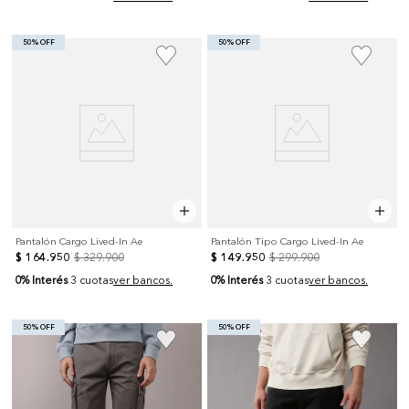
50% OFF
50% OFF
Pantalón Cargo Lived-In Ae
Pantalón Tipo Cargo Lived-In Ae
$
164
.
950
$
329
.
900
$
149
.
950
$
299
.
900
0% Interés
0% Interés
3 cuotas
ver bancos.
3 cuotas
ver bancos.
50% OFF
50% OFF