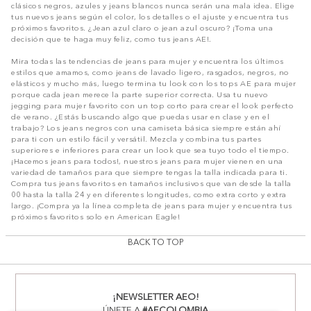
clásicos negros, azules y jeans blancos nunca serán una mala idea. Elige
tus nuevos jeans según el color, los detalles o el ajuste y encuentra tus
próximos favoritos. ¿Jean azul claro o jean azul oscuro? ¡Toma una
decisión que te haga muy feliz, como tus jeans AE!.
Mira todas las tendencias de jeans para mujer y encuentra los últimos
estilos que amamos, como jeans de lavado ligero, rasgados, negros, no
elásticos y mucho más, luego termina tu look con los tops AE para mujer
porque cada jean merece la parte superior correcta. Usa tu nuevo
jegging para mujer favorito con un top corto para crear el look perfecto
de verano. ¿Estás buscando algo que puedas usar en clase y en el
trabajo? Los jeans negros con una camiseta básica siempre están ahí
para ti con un estilo fácil y versátil. Mezcla y combina tus partes
superiores e inferiores para crear un look que sea tuyo todo el tiempo.
¡Hacemos jeans para todos!, nuestros jeans para mujer vienen en una
variedad de tamaños para que siempre tengas la talla indicada para ti.
Compra tus jeans favoritos en tamaños inclusivos que van desde la talla
00 hasta la talla 24 y en diferentes longitudes, como extra corto y extra
largo. ¡Compra ya la línea completa de jeans para mujer y encuentra tus
próximos favoritos solo en American Eagle!
BACK TO TOP
¡NEWSLETTER AEO!
ÚNETE A
#AECOLOMBIA