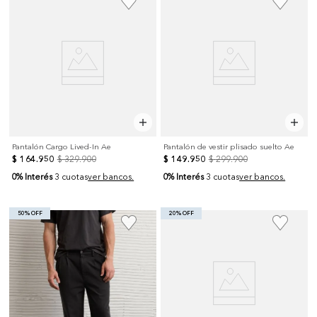
Pantalón Cargo Lived-In Ae
Pantalón de vestir plisado suelto Ae
$
164
.
950
$
329
.
900
$
149
.
950
$
299
.
900
0% Interés
0% Interés
3 cuotas
ver bancos.
3 cuotas
ver bancos.
50% OFF
20% OFF