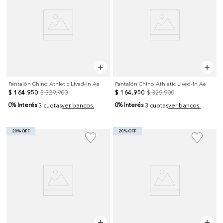
Pantalón Chino Athletic Lived-In Ae
Pantalón Chino Athletic Lived-In Ae
$
164
.
950
$
329
.
900
$
164
.
950
$
329
.
900
0% Interés
0% Interés
3 cuotas
ver bancos.
3 cuotas
ver bancos.
20% OFF
20% OFF