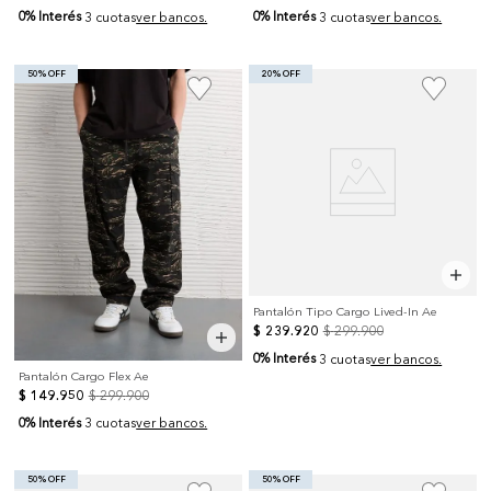
0% Interés
0% Interés
3 cuotas
ver bancos.
3 cuotas
ver bancos.
50% OFF
20% OFF
Pantalón Tipo Cargo Lived-In Ae
$
239
.
920
$
299
.
900
0% Interés
3 cuotas
ver bancos.
Pantalón Cargo Flex Ae
$
149
.
950
$
299
.
900
0% Interés
3 cuotas
ver bancos.
50% OFF
50% OFF