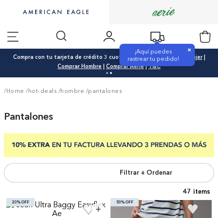
×
¡Aquí puedes
¡TODA LA TIENDA! Rebajas hasta 50% OFF |
Comprar Mujer
|
Comprar
rastrear tu pedido!
Hombre
|
Comprar Aerie
|
T&C
/Home
/
hot-deals
/
hombre
/
pantalones
Pantalones
Filtrar + Ordenar
47
20% OFF
50% OFF