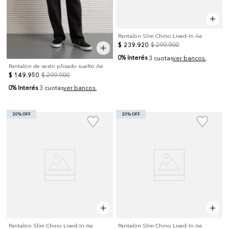
Pantalón Slim Chino Lived-In Ae
$
239
.
920
$
299
.
900
0% Interés
3 cuotas
ver bancos.
Pantalón de vestir plisado suelto Ae
$
149
.
950
$
299
.
900
0% Interés
3 cuotas
ver bancos.
20% OFF
20% OFF
Pantalón Slim Chino Lived-In Ae
Pantalón Slim Chino Lived-In Ae