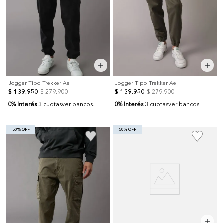
Jogger Tipo Trekker Ae
Jogger Tipo Trekker Ae
$
139
.
950
$
279
.
900
$
139
.
950
$
279
.
900
0% Interés
0% Interés
3 cuotas
ver bancos.
3 cuotas
ver bancos.
50% OFF
50% OFF