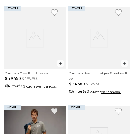
50% OFF
50% OFF
Camiseta Tipo Polo Boxy Ae
Camiseta tipo polo pique Standard fit
$
99
.
950
$
199
.
900
Ae
$
84
.
950
$
169
.
900
0% Interés
3 cuotas
ver bancos.
0% Interés
3 cuotas
ver bancos.
50% OFF
20% OFF