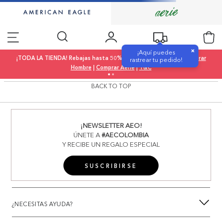
×
¡Aquí puedes
¡TODA LA TIENDA! Rebajas hasta 50% OFF |
Comprar Mujer
|
Comprar
rastrear tu pedido!
Hombre
|
Comprar Aerie
|
T&C
BACK TO TOP
¡NEWSLETTER AEO!
ÚNETE A
#AECOLOMBIA
Y RECIBE UN REGALO ESPECIAL
SUSCRIBIRSE
¿NECESITAS AYUDA?