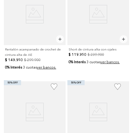
Pantalón acampanado de crochet de
Short de cintura alta con ojales
$
119
.
950
$
239
.
900
cintura alta de AE
$
149
.
950
$
299
.
900
0% Interés
3 cuotas
ver bancos.
0% Interés
3 cuotas
ver bancos.
50% OFF
50% OFF