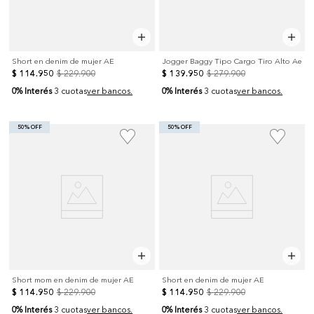
Short en denim de mujer AE
Jogger Baggy Tipo Cargo Tiro Alto Ae
$
114
.
950
$
229
.
900
$
139
.
950
$
279
.
900
0% Interés
0% Interés
3 cuotas
ver bancos.
3 cuotas
ver bancos.
50% OFF
50% OFF
Short mom en denim de mujer AE
Short en denim de mujer AE
$
114
.
950
$
229
.
900
$
114
.
950
$
229
.
900
0% Interés
0% Interés
3 cuotas
ver bancos.
3 cuotas
ver bancos.