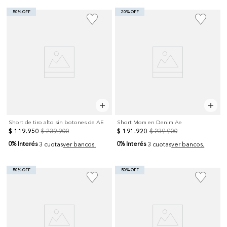
50% OFF
20% OFF
Short de tiro alto sin botones de AE
Short Mom en Denim Ae
$
119
.
950
$
239
.
900
$
191
.
920
$
239
.
900
0% Interés
0% Interés
3 cuotas
ver bancos.
3 cuotas
ver bancos.
50% OFF
50% OFF