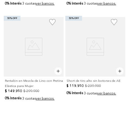
0% Interés
0% Interés
3 cuotas
ver bancos.
3 cuotas
ver bancos.
50% OFF
50% OFF
Pantalón en Mezcla de Lino con Pretina
Short de tiro alto sin botones de AE
$
119
.
950
$
239
.
900
Elástica para Mujer
$
149
.
950
$
299
.
900
0% Interés
3 cuotas
ver bancos.
0% Interés
3 cuotas
ver bancos.