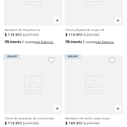
Pantalón de Popelina Ae
Short pleated de mujer AE
$
139
.
950
$
279
.
900
$
119
.
950
$
239
.
900
0% Interés
0% Interés
3 cuotas
ver bancos.
3 cuotas
ver bancos.
50% OFF
50% OFF
Short de leopardo de cintura alta
Pantalón AE ancho para mujer
$
119
.
950
$
239
.
900
$
149
.
950
$
299
.
900