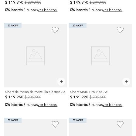
$
119
.
950
$
239
.
900
$
149
.
950
$
299
.
900
0% Interés
0% Interés
3 cuotas
ver bancos.
3 cuotas
ver bancos.
50% OFF
20% OFF
Short de mamá de mezclilla elástica Ae
Short Mom Tiro Alto Ae
$
119
.
950
$
239
.
900
$
191
.
920
$
239
.
900
0% Interés
0% Interés
3 cuotas
ver bancos.
3 cuotas
ver bancos.
50% OFF
50% OFF