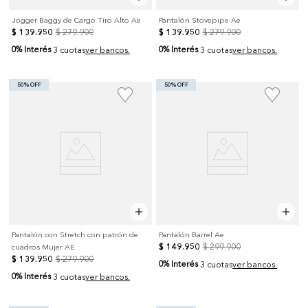
Jogger Baggy de Cargo Tiro Alto Ae
Pantalón Stovepipe Ae
$
139
.
950
$
279
.
900
$
139
.
950
$
279
.
900
0% Interés
0% Interés
3 cuotas
ver bancos.
3 cuotas
ver bancos.
50% OFF
50% OFF
Pantalón con Stretch con patrón de
Pantalón Barrel Ae
$
149
.
950
$
299
.
900
cuadros Mujer AE
$
139
.
950
$
279
.
900
0% Interés
3 cuotas
ver bancos.
0% Interés
3 cuotas
ver bancos.