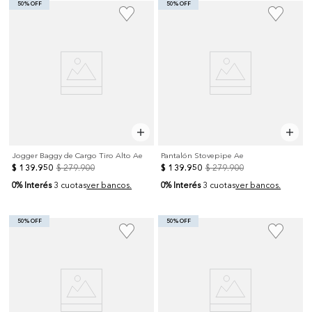
50% OFF
50% OFF
Jogger Baggy de Cargo Tiro Alto Ae
Pantalón Stovepipe Ae
$
139
.
950
$
279
.
900
$
139
.
950
$
279
.
900
0% Interés
0% Interés
3 cuotas
ver bancos.
3 cuotas
ver bancos.
50% OFF
50% OFF