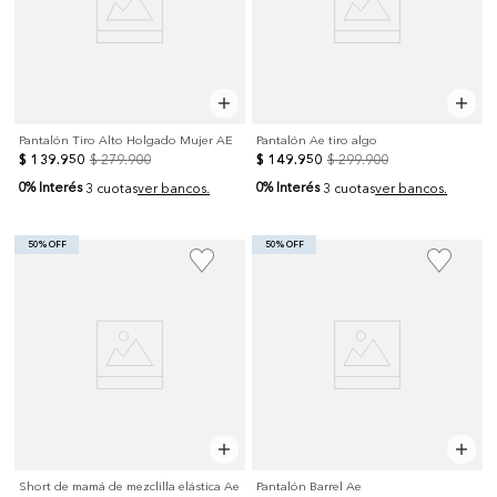
Pantalón Tiro Alto Holgado Mujer AE
Pantalón Ae tiro algo
$
139
.
950
$
279
.
900
$
149
.
950
$
299
.
900
0% Interés
0% Interés
3 cuotas
ver bancos.
3 cuotas
ver bancos.
50% OFF
50% OFF
Short de mamá de mezclilla elástica Ae
Pantalón Barrel Ae