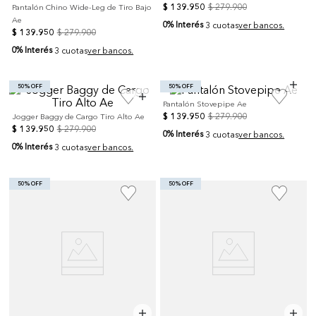
$
139
.
950
$
279
.
900
Pantalón Chino Wide-Leg de Tiro Bajo
Ae
0% Interés
3 cuotas
ver bancos.
$
139
.
950
$
279
.
900
0% Interés
3 cuotas
ver bancos.
50% OFF
50% OFF
Pantalón Stovepipe Ae
$
139
.
950
$
279
.
900
Jogger Baggy de Cargo Tiro Alto Ae
$
139
.
950
$
279
.
900
0% Interés
3 cuotas
ver bancos.
0% Interés
3 cuotas
ver bancos.
50% OFF
50% OFF