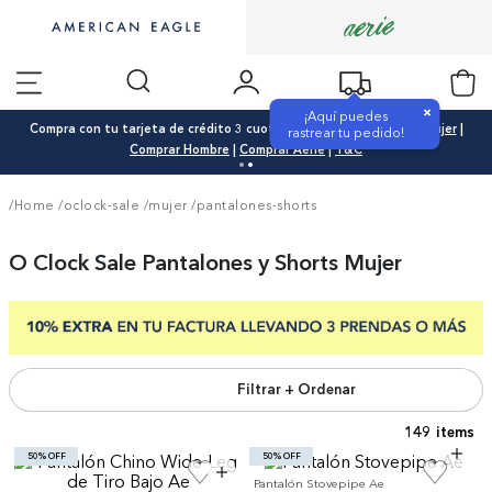
×
¡Aquí puedes
Compra con tu tarjeta de crédito 3 cuotas 0% interés |
Comprar Mujer
|
rastrear tu pedido!
Comprar Hombre
|
Comprar Aerie
|
T&C
/Home
/
oclock-sale
/
mujer
/
pantalones-shorts
O Clock Sale Pantalones y Shorts Mujer
Filtrar + Ordenar
149
50% OFF
50% OFF
Pantalón Stovepipe Ae