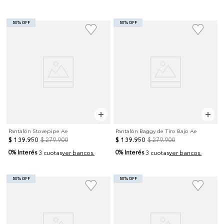
50% OFF
50% OFF
Pantalón Stovepipe Ae
Pantalón Baggy de Tiro Bajo Ae
$
139
.
950
$
279
.
900
$
139
.
950
$
279
.
900
0% Interés
0% Interés
3 cuotas
ver bancos.
3 cuotas
ver bancos.
50% OFF
50% OFF