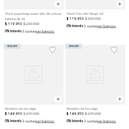
Short paperbag super alto de cintura
Short Tiro Alto Mujer AE
$
119
.
950
$
239
.
900
elástica de Ae
$
119
.
950
$
239
.
900
0% Interés
3 cuotas
ver bancos.
0% Interés
3 cuotas
ver bancos.
50% OFF
50% OFF
Pantalón Ae tiro algo
Pantalón Ae tiro algo
$
149
.
950
$
299
.
900
$
149
.
950
$
299
.
900
0% Interés
0% Interés
3 cuotas
ver bancos.
3 cuotas
ver bancos.