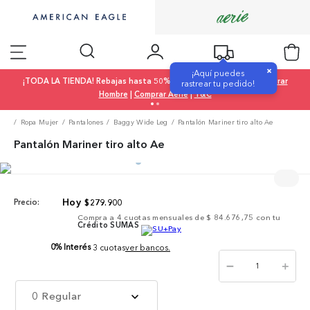
×
¡Aquí puedes
¡TODA LA TIENDA! Rebajas hasta 50% OFF |
Comprar Mujer
|
Comprar
rastrear tu pedido!
Hombre
|
Comprar Aerie
|
T&C
Ropa Mujer
Pantalones
Baggy Wide Leg
Pantalón Mariner tiro alto Ae
Pantalón Mariner tiro alto Ae
$
279
.
900
Precio:
Compra a
4
cuotas mensuales de
$ 84.676,75
con tu
Crédito SUMAS
0% Interés
3 cuotas
ver bancos.
－
＋
0 Regular