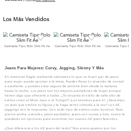
Los Más Vendidos
Camiseta Tipo Polo Slim Fit Ae
Camiseta Tipo Polo Slim Fit Ae
Camiseta Tipo Po
Jeans Para Mujeres: Curvy, Jegging, Skinny Y Más
En American Eagle realmente valoramos lo que un buen par de jeans
para mujer puede aportar a la mesa. Puedes llevar tu atuendo de normal
a excelente, y puedes estar segura de sentirte bien desde la mañana
hasta la noche. Los jeans son los mejores pantalones de mujer porque
tienen algo que ofrecerle a todas. ¿Te encanta el estilo de talle alto de
estilos como el Mom Jean o el Tomgirl? ¡Los tenemos para ti!. ¿Necesitas
un jean que estilice tu figura y te haga sentir cómoda a la vez? Los AE
jeggings son la respuesta. Con todo tipo de estilos como bootcut, flare,
pierna ancha, overoles, jeans ajustados, jeans con curvas y más, nunca te
quedarás sin opciones para encontrar tus nuevos AE jeans favoritos.
¿Qué diferencia a los AE jeans del resto? Nos preocupamos por los