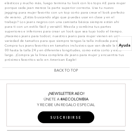
elásticos y mucho más, luego termina tu look con los tops AE para mujer
porque cada jean merece la parte superior correcta. Usa tu nuevo
jegging para mujer favorito con un top corto para crear el look perfecto
de verano. ¿Estás buscando algo que puedas usar en clase y en el
trabajo? Los jeans negros con una camiseta básica siempre están ahí
para ti con un estilo fácil y versátil. Mezcla y combina tus partes
superiores e inferiores para crear un look que sea tuyo todo el tiempo.
¡Hacemos jeans para todos!, nuestros jeans para mujer vienen en una
variedad de tamaños para que siempre tengas la talla indicada para ti.
Ayuda
Compra tus jeans favoritos en tamaños inclusivos que van desde la talla
00 hasta la talla 24 y en diferentes longitudes, como extra corto y extra
largo. ¡Compra ya la línea completa de jeans para mujer y encuentra tus
próximos favoritos solo en American Eagle!
BACK TO TOP
¡NEWSLETTER AEO!
ÚNETE A
#AECOLOMBIA
Y RECIBE UN REGALO ESPECIAL
SUSCRIBIRSE