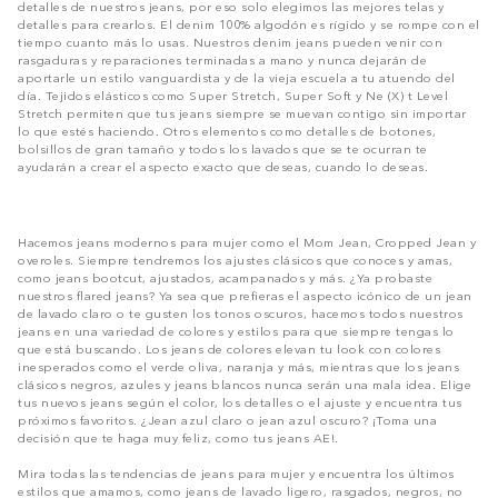
detalles de nuestros jeans, por eso solo elegimos las mejores telas y
detalles para crearlos. El denim 100% algodón es rígido y se rompe con el
tiempo cuanto más lo usas. Nuestros denim jeans pueden venir con
rasgaduras y reparaciones terminadas a mano y nunca dejarán de
aportarle un estilo vanguardista y de la vieja escuela a tu atuendo del
día. Tejidos elásticos como Super Stretch, Super Soft y Ne (X) t Level
Stretch permiten que tus jeans siempre se muevan contigo sin importar
lo que estés haciendo. Otros elementos como detalles de botones,
bolsillos de gran tamaño y todos los lavados que se te ocurran te
ayudarán a crear el aspecto exacto que deseas, cuando lo deseas.
Hacemos jeans modernos para mujer como el Mom Jean, Cropped Jean y
overoles. Siempre tendremos los ajustes clásicos que conoces y amas,
como jeans bootcut, ajustados, acampanados y más. ¿Ya probaste
nuestros flared jeans? Ya sea que prefieras el aspecto icónico de un jean
de lavado claro o te gusten los tonos oscuros, hacemos todos nuestros
jeans en una variedad de colores y estilos para que siempre tengas lo
que está buscando. Los jeans de colores elevan tu look con colores
inesperados como el verde oliva, naranja y más, mientras que los jeans
clásicos negros, azules y jeans blancos nunca serán una mala idea. Elige
tus nuevos jeans según el color, los detalles o el ajuste y encuentra tus
próximos favoritos. ¿Jean azul claro o jean azul oscuro? ¡Toma una
decisión que te haga muy feliz, como tus jeans AE!.
Mira todas las tendencias de jeans para mujer y encuentra los últimos
estilos que amamos, como jeans de lavado ligero, rasgados, negros, no