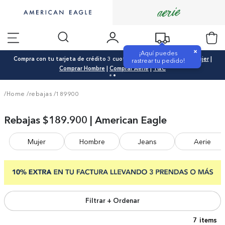
×
¡Aquí puedes
Compra con tu tarjeta de crédito 3 cuotas 0% interés |
Comprar Mujer
|
rastrear tu pedido!
Comprar Hombre
|
Comprar Aerie
|
T&C
/Home
/
rebajas
/
189900
Rebajas $189.900 | American Eagle
Mujer
Hombre
Jeans
Aerie
Filtrar + Ordenar
7