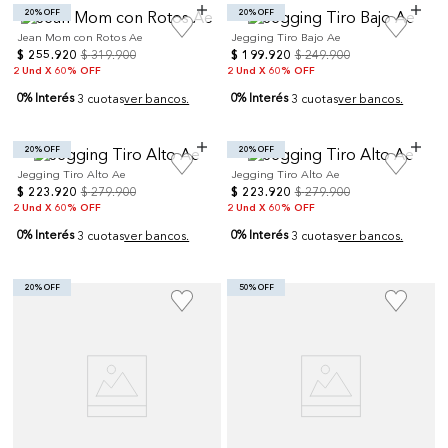
20% OFF
20% OFF
Jean Mom con Rotos Ae
Jegging Tiro Bajo Ae
$
255
.
920
$
319
.
900
$
199
.
920
$
249
.
900
2 Und X 60% OFF
2 Und X 60% OFF
0% Interés
0% Interés
3 cuotas
ver bancos.
3 cuotas
ver bancos.
20% OFF
20% OFF
Jegging Tiro Alto Ae
Jegging Tiro Alto Ae
$
223
.
920
$
279
.
900
$
223
.
920
$
279
.
900
2 Und X 60% OFF
2 Und X 60% OFF
0% Interés
0% Interés
3 cuotas
ver bancos.
3 cuotas
ver bancos.
20% OFF
50% OFF