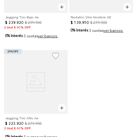
Jegging Tiro Bajo Ae
Pantalón Slim Hombre AE
$
239
.
920
$
299
.
900
$
139
.
950
$
279
.
900
2 Und X 60% OFF
0% Interés
3 cuotas
ver bancos.
0% Interés
3 cuotas
ver bancos.
20% OFF
Jegging Tiro Alto Ae
$
223
.
920
$
279
.
900
2 Und X 60% OFF
0% Interés
3 cuotas
ver bancos.