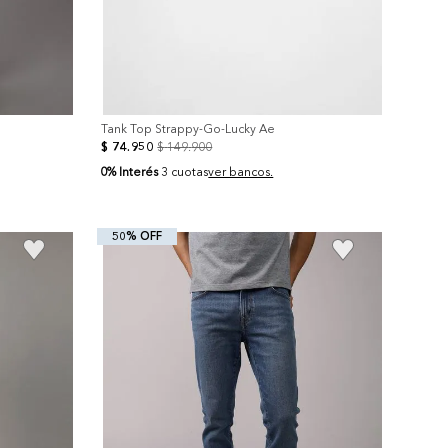
Tank Top Strappy-Go-Lucky Ae
$
74
.
950
$
149
.
900
0% Interés
3 cuotas
ver bancos.
50% OFF
+