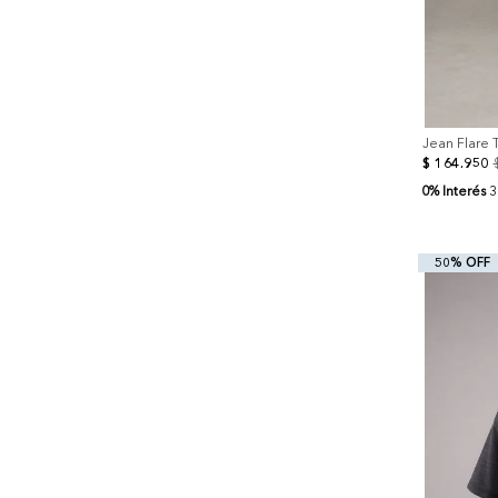
Jean Flare T
$
164
.
950
0% Interés
3
50% OFF
+