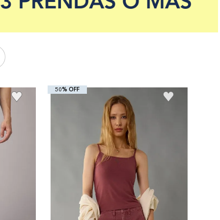
50% OFF
+