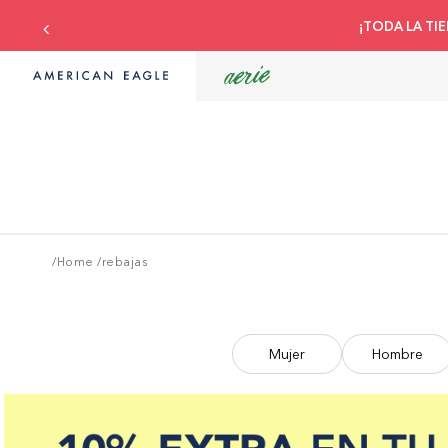
¡TODA LA TIE
/Home
/
rebajas
Mujer
Hombre