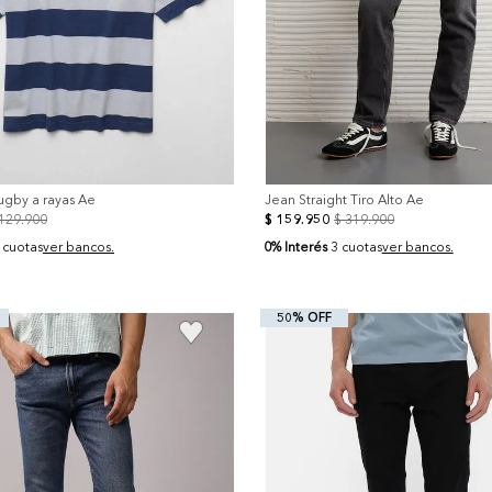
ugby a rayas Ae
Jean Straight Tiro Alto Ae
129
.
900
$
159
.
950
$
319
.
900
0% Interés
 cuotas
ver bancos.
3 cuotas
ver bancos.
50% OFF
+