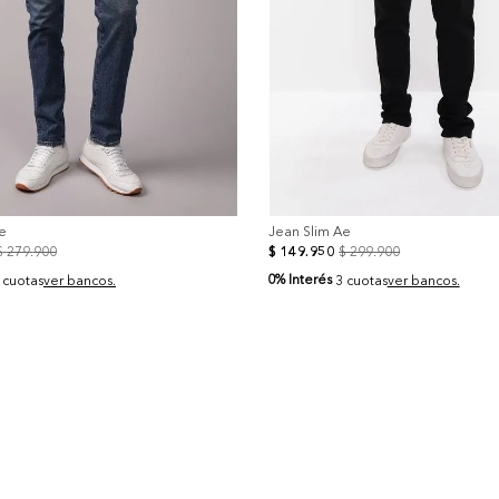
e
Jean Slim Ae
$
279
.
900
$
149
.
950
$
299
.
900
0% Interés
 cuotas
ver bancos.
3 cuotas
ver bancos.