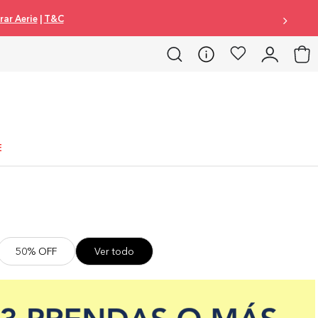
ar Aerie
|
T&C
E
50% OFF
Ver todo