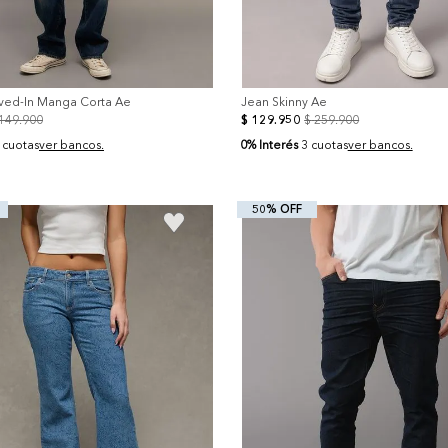
ived-In Manga Corta Ae
Jean Skinny Ae
149
.
900
$
129
.
950
$
259
.
900
0% Interés
 cuotas
ver bancos.
3 cuotas
ver bancos.
50% OFF
+