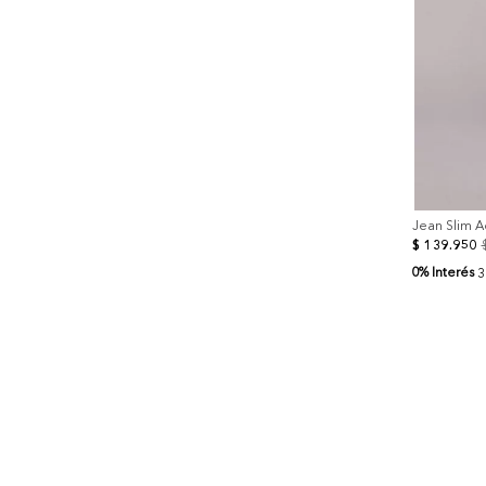
Jean Slim A
$
139
.
950
0% Interés
3