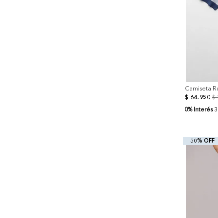
Camiseta R
$
64
.
950
$
0% Interés
3
50% OFF
+