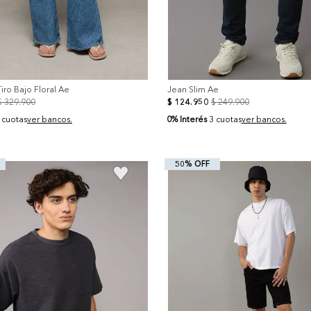
iro Bajo Floral Ae
Jean Slim Ae
$
329
.
900
$
124
.
950
$
249
.
900
0% Interés
 cuotas
ver bancos.
3 cuotas
ver bancos.
50% OFF
+