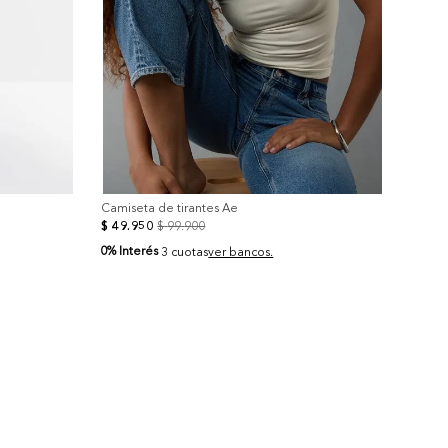
Camiseta de tirantes Ae
$
49
.
950
$
99
.
900
0% Interés
3 cuotas
ver bancos.