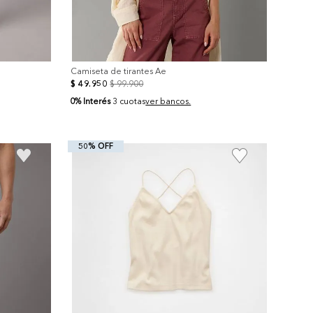
Camiseta de tirantes Ae
$
49
.
950
$
99
.
900
0% Interés
3 cuotas
ver bancos.
50% OFF
+