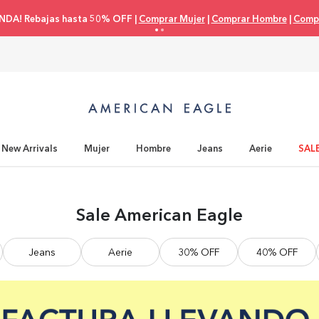
NDA! Rebajas hasta 50% OFF |
Comprar Mujer
|
Comprar Hombre
|
Compr
New Arrivals
Mujer
Hombre
Jeans
Aerie
SAL
Sale American Eagle
Jeans
Aerie
30% OFF
40% OFF