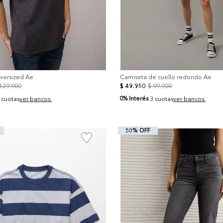
versized Ae
Camiseta de cuello redondo Ae
129
.
900
$
49
.
950
$
99
.
900
0% Interés
 cuotas
ver bancos.
3 cuotas
ver bancos.
50% OFF
+