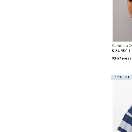
Camiseta O
$
64
.
950
$
0% Interés
3
50% OFF
+