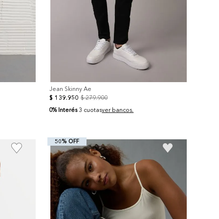
Jean Skinny Ae
$
139
.
950
$
279
.
900
0% Interés
3 cuotas
ver bancos.
50% OFF
+