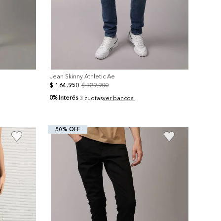
Jean Skinny Athletic Ae
$
164
.
950
$
329
.
900
0% Interés
3 cuotas
ver bancos.
50% OFF
+