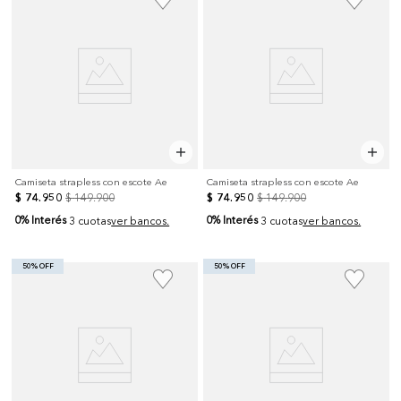
Camiseta strapless con escote Ae
Camiseta strapless con escote Ae
$
74
.
950
$
149
.
900
$
74
.
950
$
149
.
900
0% Interés
0% Interés
3 cuotas
ver bancos.
3 cuotas
ver bancos.
50% OFF
50% OFF