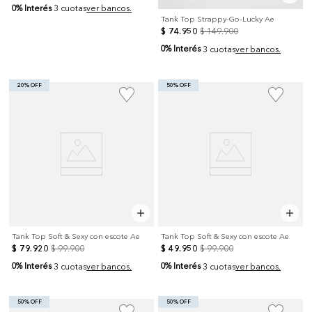
0% Interés
3 cuotas
ver bancos.
Tank Top Strappy-Go-Lucky Ae
$
74
.
950
$
149
.
900
0% Interés
3 cuotas
ver bancos.
20% OFF
50% OFF
Tank Top Soft & Sexy con escote Ae
Tank Top Soft & Sexy con escote Ae
$
79
.
920
$
99
.
900
$
49
.
950
$
99
.
900
0% Interés
0% Interés
3 cuotas
ver bancos.
3 cuotas
ver bancos.
50% OFF
50% OFF