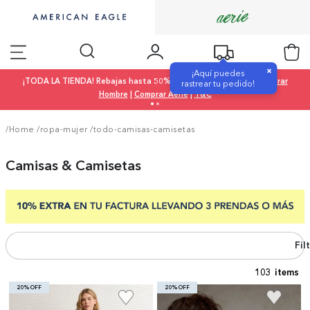
×
¡Aquí puedes
¡TODA LA TIENDA! Rebajas hasta 50% OFF |
Comprar Mujer
|
Comprar
rastrear tu pedido!
Hombre
|
Comprar Aerie
|
T&C
/Home
/
ropa-mujer
/
todo-camisas-camisetas
Camisas & Camisetas
Fil
103
20% OFF
20% OFF