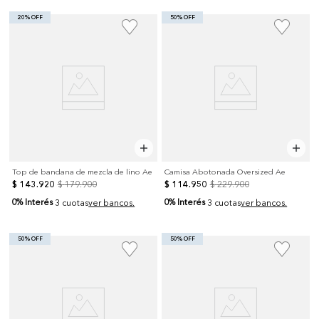
20% OFF
50% OFF
Top de bandana de mezcla de lino Ae
Camisa Abotonada Oversized Ae
$
143
.
920
$
179
.
900
$
114
.
950
$
229
.
900
0% Interés
0% Interés
3 cuotas
ver bancos.
3 cuotas
ver bancos.
50% OFF
50% OFF