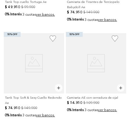
Tank Top cuello Tortuga Ae
Camiseta de Tirantes de Terciopelo
$
49
.
950
$
99
.
900
Babydoll Ae
$
74
.
950
$
149
.
900
0% Interés
3 cuotas
ver bancos.
0% Interés
3 cuotas
ver bancos.
50% OFF
50% OFF
Tank Top Soft & Sexy Cuello Redondo
Camiseta AE con cerradura de ojal
$
54
.
950
$
109
.
900
Ae
$
74
.
950
$
149
.
900
0% Interés
3 cuotas
ver bancos.
0% Interés
3 cuotas
ver bancos.