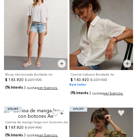
Blusa Abotonada Bordada Ae
Camisa Cabana Bordada Ae
$
183
.
920
$
229
.
900
$
183
.
920
$
229
.
900
Best Seller
0% Interés
3 cuotas
ver bancos.
0% Interés
3 cuotas
ver bancos.
20% OFF
20% OFF
Camisa de manga larga con botones Ae
$
167
.
920
$
209
.
900
0% Interés
3 cuotas
ver bancos.