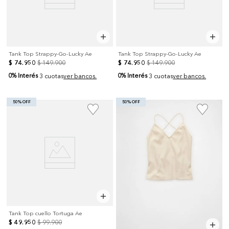
Tank Top Strappy-Go-Lucky Ae
Tank Top Strappy-Go-Lucky Ae
$
74
.
950
$
149
.
900
$
74
.
950
$
149
.
900
0% Interés
0% Interés
3 cuotas
ver bancos.
3 cuotas
ver bancos.
50% OFF
50% OFF
Tank Top cuello Tortuga Ae
$
49
.
950
$
99
.
900