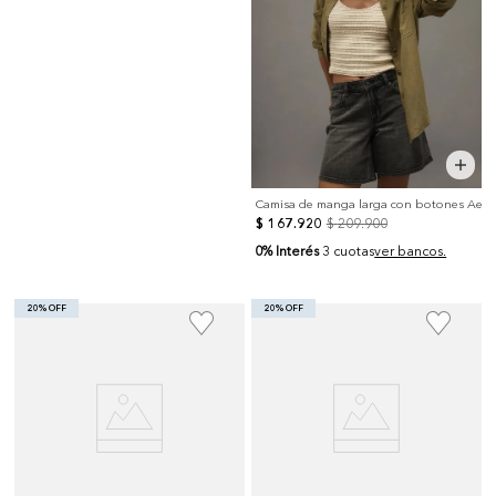
Camisa de manga larga con botones Ae
$
167
.
920
$
209
.
900
0% Interés
3 cuotas
ver bancos.
20% OFF
20% OFF