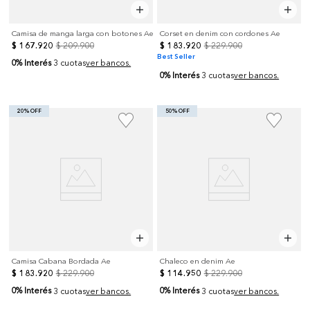
Camisa de manga larga con botones Ae
Corset en denim con cordones Ae
$
167
.
920
$
209
.
900
$
183
.
920
$
229
.
900
Best Seller
0% Interés
3 cuotas
ver bancos.
0% Interés
3 cuotas
ver bancos.
20% OFF
50% OFF
Camisa Cabana Bordada Ae
Chaleco en denim Ae
$
183
.
920
$
229
.
900
$
114
.
950
$
229
.
900
0% Interés
0% Interés
3 cuotas
ver bancos.
3 cuotas
ver bancos.