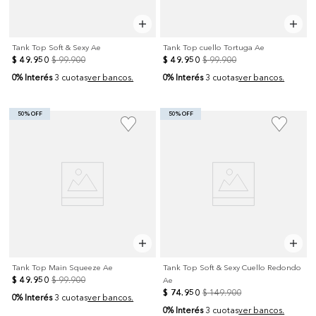
Tank Top Soft & Sexy Ae
Tank Top cuello Tortuga Ae
$
49
.
950
$
99
.
900
$
49
.
950
$
99
.
900
0% Interés
0% Interés
3 cuotas
ver bancos.
3 cuotas
ver bancos.
50% OFF
50% OFF
Tank Top Main Squeeze Ae
Tank Top Soft & Sexy Cuello Redondo
$
49
.
950
$
99
.
900
Ae
$
74
.
950
$
149
.
900
0% Interés
3 cuotas
ver bancos.
0% Interés
3 cuotas
ver bancos.