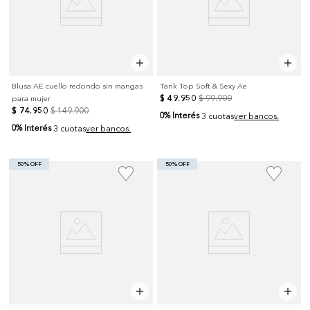
Blusa AE cuello redondo sin mangas
Tank Top Soft & Sexy Ae
$
49
.
950
$
99
.
900
para mujer
$
74
.
950
$
149
.
900
0% Interés
3 cuotas
ver bancos.
0% Interés
3 cuotas
ver bancos.
50% OFF
50% OFF