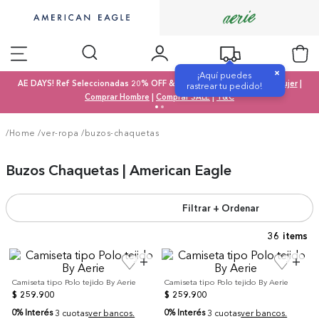
×
¡Aquí puedes
AE DAYS! Ref Seleccionadas 20% OFF & SALE 50% OFF |
Comprar Mujer
|
rastrear tu pedido!
Comprar Hombre
|
Comprar SALE
|
T&C
/Home
/
ver-ropa
/
buzos-chaquetas
Buzos Chaquetas | American Eagle
Filtrar + Ordenar
36
Camiseta tipo Polo tejido By Aerie
Camiseta tipo Polo tejido By Aerie
$
259
.
900
$
259
.
900
0% Interés
0% Interés
3 cuotas
ver bancos.
3 cuotas
ver bancos.