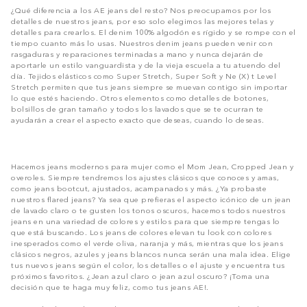
¿Qué diferencia a los AE jeans del resto? Nos preocupamos por los
detalles de nuestros jeans, por eso solo elegimos las mejores telas y
detalles para crearlos. El denim 100% algodón es rígido y se rompe con el
tiempo cuanto más lo usas. Nuestros denim jeans pueden venir con
rasgaduras y reparaciones terminadas a mano y nunca dejarán de
aportarle un estilo vanguardista y de la vieja escuela a tu atuendo del
día. Tejidos elásticos como Super Stretch, Super Soft y Ne (X) t Level
Stretch permiten que tus jeans siempre se muevan contigo sin importar
lo que estés haciendo. Otros elementos como detalles de botones,
bolsillos de gran tamaño y todos los lavados que se te ocurran te
ayudarán a crear el aspecto exacto que deseas, cuando lo deseas.
Hacemos jeans modernos para mujer como el Mom Jean, Cropped Jean y
overoles. Siempre tendremos los ajustes clásicos que conoces y amas,
como jeans bootcut, ajustados, acampanados y más. ¿Ya probaste
nuestros flared jeans? Ya sea que prefieras el aspecto icónico de un jean
de lavado claro o te gusten los tonos oscuros, hacemos todos nuestros
jeans en una variedad de colores y estilos para que siempre tengas lo
que está buscando. Los jeans de colores elevan tu look con colores
inesperados como el verde oliva, naranja y más, mientras que los jeans
clásicos negros, azules y jeans blancos nunca serán una mala idea. Elige
tus nuevos jeans según el color, los detalles o el ajuste y encuentra tus
próximos favoritos. ¿Jean azul claro o jean azul oscuro? ¡Toma una
decisión que te haga muy feliz, como tus jeans AE!.