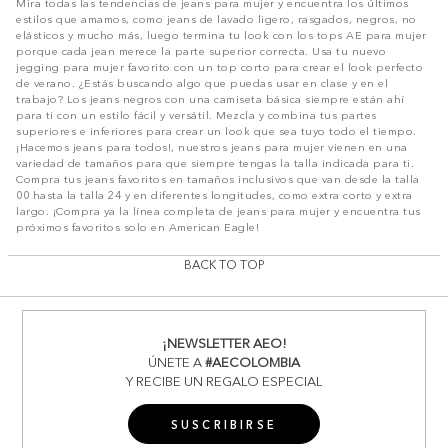
Mira todas las tendencias de jeans para mujer y encuentra los últimos
estilos que amamos, como jeans de lavado ligero, rasgados, negros, no
elásticos y mucho más, luego termina tu look con los tops AE para mujer
porque cada jean merece la parte superior correcta. Usa tu nuevo
jegging para mujer favorito con un top corto para crear el look perfecto
de verano. ¿Estás buscando algo que puedas usar en clase y en el
trabajo? Los jeans negros con una camiseta básica siempre están ahí
para ti con un estilo fácil y versátil. Mezcla y combina tus partes
superiores e inferiores para crear un look que sea tuyo todo el tiempo.
¡Hacemos jeans para todos!, nuestros jeans para mujer vienen en una
variedad de tamaños para que siempre tengas la talla indicada para ti.
Compra tus jeans favoritos en tamaños inclusivos que van desde la talla
00 hasta la talla 24 y en diferentes longitudes, como extra corto y extra
largo. ¡Compra ya la línea completa de jeans para mujer y encuentra tus
próximos favoritos solo en American Eagle!
BACK TO TOP
¡NEWSLETTER AEO!
ÚNETE A
#AECOLOMBIA
Y RECIBE UN REGALO ESPECIAL
SUSCRIBIRSE