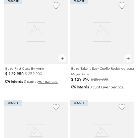
50% OFF
50% OFF
Buzo First Class By Aerie
Buzo Take It Easy Cuello Redondo para
$
129
.
950
$
259
.
900
Mujer Aerie
$
129
.
950
$
259
.
900
0% Interés
3 cuotas
ver bancos.
0% Interés
3 cuotas
ver bancos.
50% OFF
50% OFF