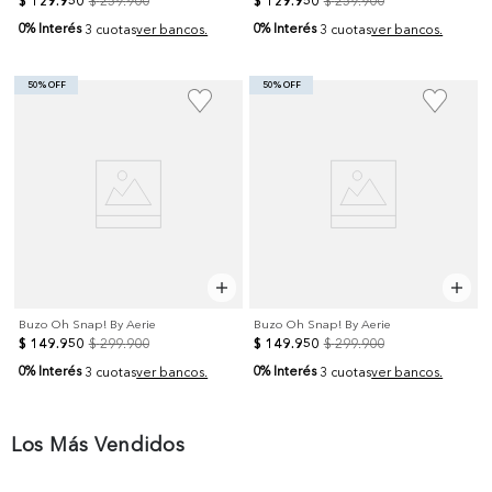
$
129
.
950
$
259
.
900
$
129
.
950
$
259
.
900
0% Interés
0% Interés
3 cuotas
ver bancos.
3 cuotas
ver bancos.
50% OFF
50% OFF
Buzo Oh Snap! By Aerie
Buzo Oh Snap! By Aerie
$
149
.
950
$
299
.
900
$
149
.
950
$
299
.
900
0% Interés
0% Interés
3 cuotas
ver bancos.
3 cuotas
ver bancos.
Los Más Vendidos