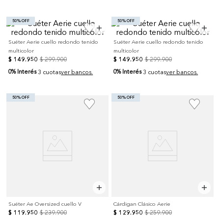
50% OFF
50% OFF
Suéter Aerie cuello redondo tenido
Suéter Aerie cuello redondo tenido
multicolor
multicolor
$
149
.
950
$
299
.
900
$
149
.
950
$
299
.
900
0% Interés
0% Interés
3 cuotas
ver bancos.
3 cuotas
ver bancos.
50% OFF
50% OFF
Suéter Ae Oversized cuello V
Cárdigan Clásico Aerie
$
119
.
950
$
239
.
900
$
129
.
950
$
259
.
900