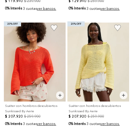
$
119
.
950
$
239
.
900
$
129
.
950
$
259
.
900
0% Interés
0% Interés
3 cuotas
ver bancos.
3 cuotas
ver bancos.
20% OFF
20% OFF
Suéter con hombros descubiertos
Suéter con hombros descubiertos
Sunkissed By Aerie
Sunkissed By Aerie
$
207
.
920
$
259
.
900
$
207
.
920
$
259
.
900
0% Interés
0% Interés
3 cuotas
ver bancos.
3 cuotas
ver bancos.