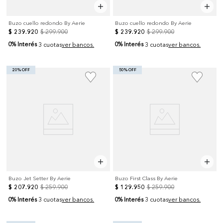
Buzo cuello redondo By Aerie
Buzo cuello redondo By Aerie
$
239
.
920
$
299
.
900
$
239
.
920
$
299
.
900
0% Interés
0% Interés
3 cuotas
ver bancos.
3 cuotas
ver bancos.
20% OFF
50% OFF
Buzo Jet Setter By Aerie
Buzo First Class By Aerie
$
207
.
920
$
259
.
900
$
129
.
950
$
259
.
900
0% Interés
0% Interés
3 cuotas
ver bancos.
3 cuotas
ver bancos.