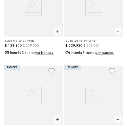
Buzo Go-to By Aerie
Buzo Go-to By Aerie
$
129
.
950
$
259
.
900
$
239
.
920
$
299
.
900
0% Interés
0% Interés
3 cuotas
ver bancos.
3 cuotas
ver bancos.
20% OFF
20% OFF