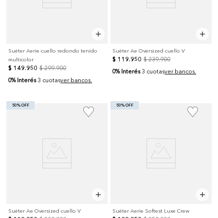
Suéter Aerie cuello redondo tenido
Suéter Ae Oversized cuello V
$
119
.
950
$
239
.
900
multicolor
$
149
.
950
$
299
.
900
0% Interés
3 cuotas
ver bancos.
0% Interés
3 cuotas
ver bancos.
50% OFF
50% OFF
Suéter Ae Oversized cuello V
Suéter Aerie Softest Luxe Crew