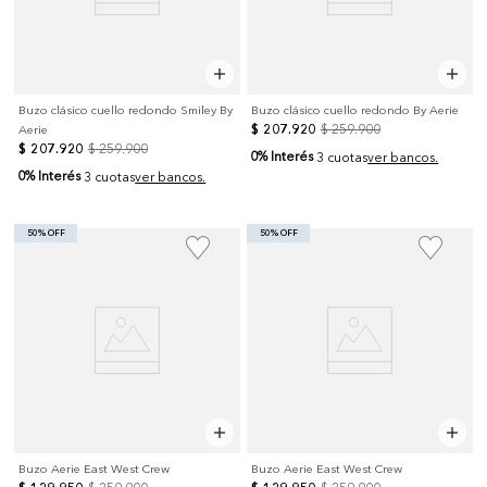
Buzo clásico cuello redondo Smiley By
Buzo clásico cuello redondo By Aerie
$
207
.
920
$
259
.
900
Aerie
$
207
.
920
$
259
.
900
0% Interés
3 cuotas
ver bancos.
0% Interés
3 cuotas
ver bancos.
50% OFF
50% OFF
Buzo Aerie East West Crew
Buzo Aerie East West Crew