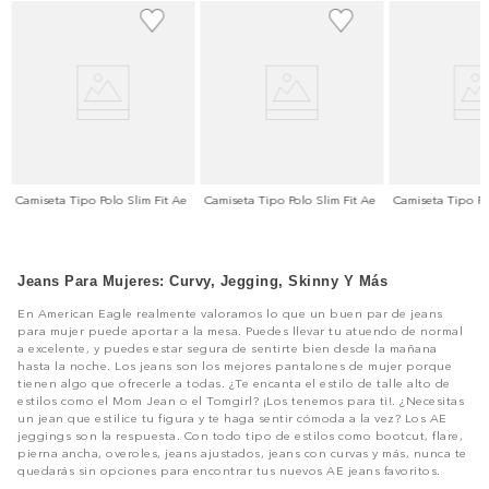
e
Camiseta Tipo Polo Slim Fit Ae
Camiseta Tipo Polo Slim Fit Ae
Camiseta Tipo Po
Jeans Para Mujeres: Curvy, Jegging, Skinny Y Más
En American Eagle realmente valoramos lo que un buen par de jeans
para mujer puede aportar a la mesa. Puedes llevar tu atuendo de normal
a excelente, y puedes estar segura de sentirte bien desde la mañana
hasta la noche. Los jeans son los mejores pantalones de mujer porque
tienen algo que ofrecerle a todas. ¿Te encanta el estilo de talle alto de
estilos como el Mom Jean o el Tomgirl? ¡Los tenemos para ti!. ¿Necesitas
un jean que estilice tu figura y te haga sentir cómoda a la vez? Los AE
jeggings son la respuesta. Con todo tipo de estilos como bootcut, flare,
pierna ancha, overoles, jeans ajustados, jeans con curvas y más, nunca te
quedarás sin opciones para encontrar tus nuevos AE jeans favoritos.