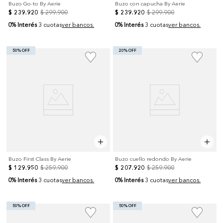
Buzo Go-to By Aerie
Buzo con capucha By Aerie
$
239
.
920
$
299
.
900
$
239
.
920
$
299
.
900
0% Interés
0% Interés
3 cuotas
ver bancos.
3 cuotas
ver bancos.
50% OFF
20% OFF
Buzo First Class By Aerie
Buzo cuello redondo By Aerie
$
129
.
950
$
259
.
900
$
207
.
920
$
259
.
900
0% Interés
0% Interés
3 cuotas
ver bancos.
3 cuotas
ver bancos.
50% OFF
50% OFF