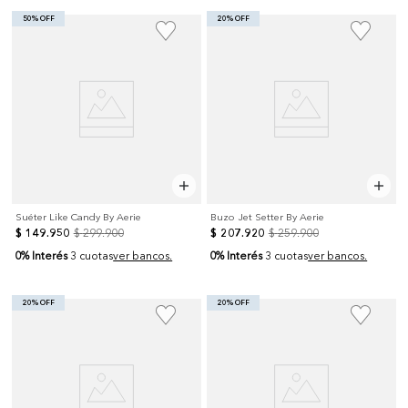
50% OFF
20% OFF
Suéter Like Candy By Aerie
Buzo Jet Setter By Aerie
$
149
.
950
$
299
.
900
$
207
.
920
$
259
.
900
0% Interés
0% Interés
3 cuotas
ver bancos.
3 cuotas
ver bancos.
20% OFF
20% OFF