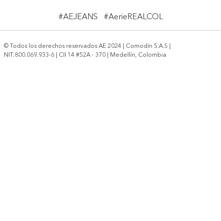
#AEJEANS #AerieREALCOL
© Todos los derechos reservados AE 2024 | Comodín S.A.S |
NIT:800.069.933-6 | CII 14 #52A - 370 | Medellín, Colombia