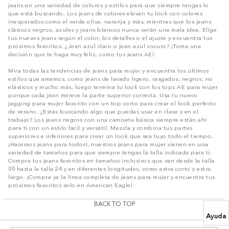
jeans en una variedad de colores y estilos para que siempre tengas lo
que está buscando. Los jeans de colores elevan tu look con colores
inesperados como el verde oliva, naranja y más, mientras que los jeans
clásicos negros, azules y jeans blancos nunca serán una mala idea. Elige
tus nuevos jeans según el color, los detalles o el ajuste y encuentra tus
próximos favoritos. ¿Jean azul claro o jean azul oscuro? ¡Toma una
decisión que te haga muy feliz, como tus jeans AE!.
Mira todas las tendencias de jeans para mujer y encuentra los últimos
estilos que amamos, como jeans de lavado ligero, rasgados, negros, no
elásticos y mucho más, luego termina tu look con los tops AE para mujer
porque cada jean merece la parte superior correcta. Usa tu nuevo
jegging para mujer favorito con un top corto para crear el look perfecto
de verano. ¿Estás buscando algo que puedas usar en clase y en el
trabajo? Los jeans negros con una camiseta básica siempre están ahí
para ti con un estilo fácil y versátil. Mezcla y combina tus partes
superiores e inferiores para crear un look que sea tuyo todo el tiempo.
¡Hacemos jeans para todos!, nuestros jeans para mujer vienen en una
variedad de tamaños para que siempre tengas la talla indicada para ti.
Compra tus jeans favoritos en tamaños inclusivos que van desde la talla
00 hasta la talla 24 y en diferentes longitudes, como extra corto y extra
largo. ¡Compra ya la línea completa de jeans para mujer y encuentra tus
próximos favoritos solo en American Eagle!
BACK TO TOP
Ayuda