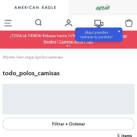
×
¡Aquí puedes
¡TODA LA TIENDA! Rebajas hasta 50% OFF |
Comprar Mujer
|
Comprar
rastrear tu pedido!
Hombre
|
Comprar Aerie
|
T&C
/Home
/
ver-ropa
/
polos-camisas
todo_polos_camisas
Filtrar + Ordenar
5