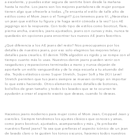
a excelente, y puedes estar segura de sentirte bien desde la mañana
hasta la noche. Los jeans son los mejores pantalones de mujer porque
tienen algo que ofrecerle a todas. ¿Te encanta el estilo de talle alto de
estilos como el Mom Jean o el Tomgirl? ¡Los tenemos para ti!. ¿Necesitas
un jean que estilice tu figura y te haga sentir cómoda a la vez? Los AE
jeggings son la respuesta. Con todo tipo de estilos como bootcut, flare,
pierna ancha, overoles, jeans ajustados, jeans con curvas y más, nunca te
quedarás sin opciones para encontrar tus nuevos AE jeans favoritos.
¿Qué diferencia a los AE jeans del resto? Nos preocupamos por los
detalles de nuestros jeans, por eso solo elegimos las mejores telas y
detalles para crearlos. El denim 100% algodón es rígido y se rompe con el
tiempo cuanto más lo usas. Nuestros denim jeans pueden venir con
rasgaduras y reparaciones terminadas a mano y nunca dejarán de
aportarle un estilo vanguardista y de la vieja escuela a tu atuendo del
día. Tejidos elásticos como Super Stretch, Super Soft y Ne (X) t Level
Stretch permiten que tus jeans siempre se muevan contigo sin importar
lo que estés haciendo. Otros elementos como detalles de botones,
bolsillos de gran tamaño y todos los lavados que se te ocurran te
ayudarán a crear el aspecto exacto que deseas, cuando lo deseas.
Hacemos jeans modernos para mujer como el Mom Jean, Cropped Jean y
overoles. Siempre tendremos los ajustes clásicos que conoces y amas,
como jeans bootcut, ajustados, acampanados y más. ¿Ya probaste
nuestros flared jeans? Ya sea que prefieras el aspecto icónico de un jean
de lavado claro o te gusten los tonos oscuros, hacemos todos nuestros