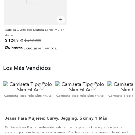
Camisa Oversized Manga Larga Mujer
Aerie
$
124
.
950
$
249
.
900
0% Interés
3 cuotas
ver bancos.
Los Más Vendidos
Camiseta Tipo Polo Slim Fit Ae
Camiseta Tipo Polo Slim Fit Ae
Camiseta Tipo Po
Jeans Para Mujeres: Curvy, Jegging, Skinny Y Más
En American Eagle realmente valoramos lo que un buen par de jeans
para mujer puede aportar a la mesa. Puedes llevar tu atuendo de normal