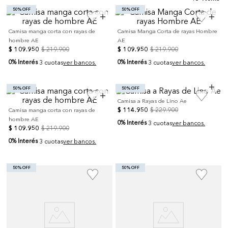
50% OFF
50% OFF
Camisa manga corta con rayas de
Camisa Manga Corta de rayas Hombre
hombre AE
AE
$
109
.
950
$
219
.
900
$
109
.
950
$
219
.
900
0% Interés
0% Interés
3 cuotas
ver bancos.
3 cuotas
ver bancos.
50% OFF
50% OFF
Camisa a Rayas de Lino Ae
$
114
.
950
$
229
.
900
Camisa manga corta con rayas de
hombre AE
0% Interés
3 cuotas
ver bancos.
$
109
.
950
$
219
.
900
0% Interés
3 cuotas
ver bancos.
50% OFF
50% OFF