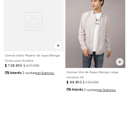
Camisa estilo Playero de rayas Manga
Corta para Hombre
$
109
.
950
$
219
.
900
Camisa Slim de Rayas Manga Larga
0% Interés
3 cuotas
ver bancos.
Hombre AE
$
99
.
950
$
199
.
900
0% Interés
3 cuotas
ver bancos.