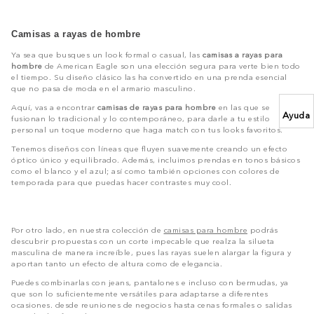
Camisas a rayas de hombre
Ya sea que busques un look formal o casual, las
camisas a rayas para
hombre
de American Eagle son una elección segura para verte bien todo
el tiempo. Su diseño clásico las ha convertido en una prenda esencial
que no pasa de moda en el armario masculino.
Aquí, vas a encontrar
camisas de rayas para hombre
en las que se
Ayuda
fusionan lo tradicional y lo contemporáneo, para darle a tu estilo
personal un toque moderno que haga match con tus looks favoritos.
Tenemos diseños con líneas que fluyen suavemente creando un efecto
óptico único y equilibrado. Además, incluimos prendas en tonos básicos
como el blanco y el azul; así como también opciones con colores de
temporada para que puedas hacer contrastes muy cool.
Por otro lado, en nuestra colección de
camisas para hombre
podrás
descubrir propuestas con un corte impecable que realza la silueta
masculina de manera increíble, pues las rayas suelen alargar la figura y
aportan tanto un efecto de altura como de elegancia.
Puedes combinarlas con jeans, pantalones e incluso con bermudas, ya
que son lo suficientemente versátiles para adaptarse a diferentes
ocasiones. desde reuniones de negocios hasta cenas formales o salidas