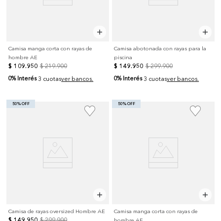
Camisa manga corta con rayas de
Camisa abotonada con rayas para la
hombre AE
piscina
$
109
.
950
$
219
.
900
$
149
.
950
$
299
.
900
0% Interés
0% Interés
3 cuotas
ver bancos.
3 cuotas
ver bancos.
50% OFF
50% OFF
Camisa de rayas oversized Hombre AE
Camisa manga corta con rayas de
$
149
.
950
$
299
.
900
hombre AE