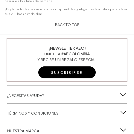
casuales los fines de semana.
¡Explora todas las referencias disponibles y elige tus favoritas para elevar
tus AE looks cada día!
BACK TO TOP
¡NEWSLETTER AEO!
ÚNETE A
#AECOLOMBIA
Y RECIBE UN REGALO ESPECIAL
SUSCRIBIRSE
¿NECESITAS AYUDA?
TÉRMINOS Y CONDICIONES
NUESTRA MARCA