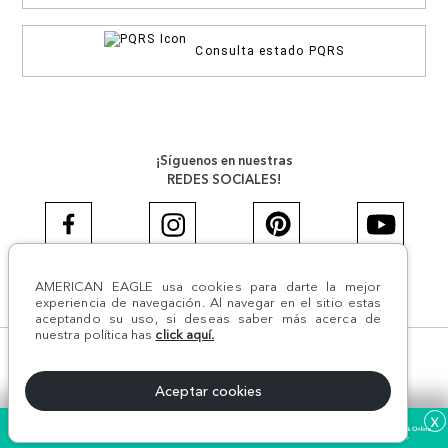
Consulta estado PQRS
¡Síguenos en nuestras
REDES SOCIALES!
AMERICAN EAGLE usa cookies para darte la mejor
#AEJEANS #AerieREALCOL
experiencia de navegación. Al navegar en el sitio estas
aceptando su uso, si deseas saber más acerca de
nuestra política has
click aquí.
© Todos los derechos reservados AE 2024 | Comodín S.A.S |
NIT:800.069.933-6 | CII 14 #52A - 370 | Medellín, Colombia
Aceptar cookies
x