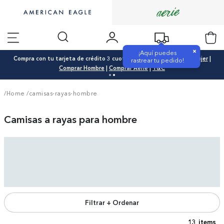
×
¡Aquí puedes
Compra con tu tarjeta de crédito 3 cuotas 0% interés |
Comprar Mujer
|
rastrear tu pedido!
Comprar Hombre
|
Comprar Aerie
|
T&C
/Home
/
camisas-rayas-hombre
Camisas a rayas para hombre
Filtrar + Ordenar
13